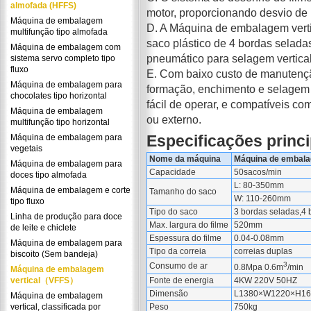
almofada (HFFS)
motor, proporcionando desvio de r
Máquina de embalagem
D. A Máquina de embalagem verti
multifunção tipo almofada
saco plástico de 4 bordas selad
Máquina de embalagem com
pneumático para selagem vertical 
sistema servo completo tipo
fluxo
E. Com baixo custo de manutençã
Máquina de embalagem para
formação, enchimento e selagem 
chocolates tipo horizontal
fácil de operar, e compatíveis co
Máquina de embalagem
ou externo.
multifunção tipo horizontal
Especificações princi
Máquina de embalagem para
vegetais
Nome da máquina
Máquina de embalag
Máquina de embalagem para
Capacidade
50sacos/min
doces tipo almofada
L: 80-350mm
Máquina de embalagem e corte
Tamanho do saco
W: 110-260mm
tipo fluxo
Tipo do saco
3 bordas seladas,4 
Linha de produção para doce
Max. largura do filme
520mm
de leite e chiclete
Espessura do filme
0.04-0.08mm
Máquina de embalagem para
Tipo da correia
correias duplas
biscoito (Sem bandeja)
3
Consumo de ar
0.8Mpa 0.6m
/min
Máquina de embalagem
vertical（VFFS）
Fonte de energia
4KW 220V 50HZ
Dimensão
L1380×W1220×H1
Máquina de embalagem
vertical, classificada por
Peso
750kg