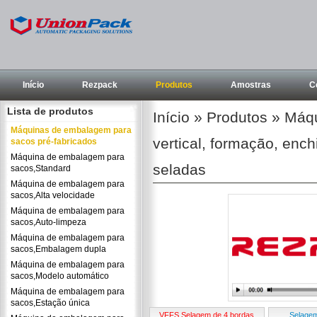
Início
Rezpack
Produtos
Amostras
C
Lista de produtos
Início
»
Produtos
»
Máqu
Máquinas de embalagem para
vertical, formação, enc
sacos pré-fabricados
Máquina de embalagem para
seladas
sacos,Standard
Máquina de embalagem para
sacos,Alta velocidade
Máquina de embalagem para
sacos,Auto-limpeza
Máquina de embalagem para
sacos,Embalagem dupla
Máquina de embalagem para
sacos,Modelo automático
Máquina de embalagem para
sacos,Estação única
VFFS Selagem de 4 bordas
Selagem