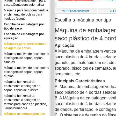
Máquina de embalagem para
sacos,Contagem automática
Máquina para tamponamento e
VFFS Saco triangular
VFFS
enchimento de bolsas para
líquidos (spout)
Escolha a máquina por tipo
Escolha de embalagem por
tipo de saco
Máquina de embalagem 
Escolha de embalagem por
saco plástico de 4 bor
aplicação
Máquinas para enchimento e
Aplicação
selagem de copos
A Máquina de embalagem vertical
Máquina rotativa de enchimento
saco plástico de 4 bordas selad
e selagem de copos, copos
grânulo, pó, materiais em estado s
simples
soprado, biscoitos de camarão, a
Máquina rotativa de enchimento
e selagem de copos, copos
sementes, etc.
duplos
Principais Características
máquina horizontal de
enchimento e selagem de
A. Máquina de embalagem vertica
copos, copos de plástico
saco plástico de 4 bordas seladas
máquina horizontal de
B. A Máquina de embalagem verti
enchimento e selagem de
saco plástico de 4 bordas selad
formas para copos de plástico,
Termoformadora
de dados, perfuração, e contage
Máquina de embalagem tipo
C. O sistema de desenho do filme