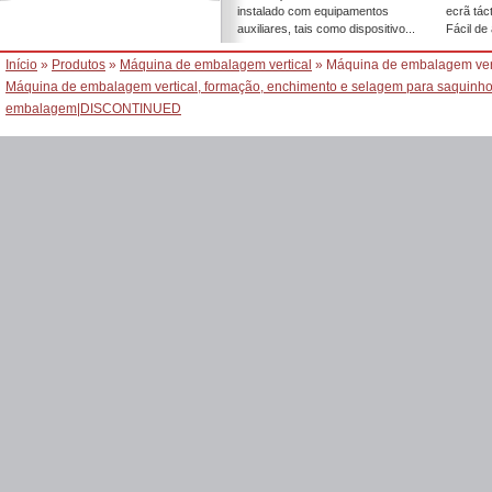
instalado com equipamentos
ecrã tácti
auxiliares, tais como dispositivo...
Fácil de 
Início
»
Produtos
»
Máquina de embalagem vertical
» Máquina de embalagem verti
Máquina de embalagem vertical, formação, enchimento e selagem para saquinho 
embalagem
|
DISCONTINUED