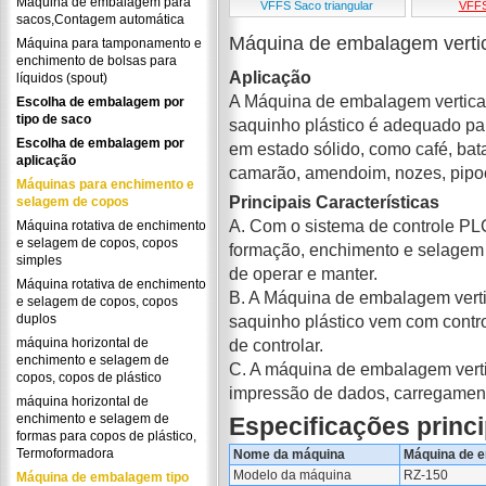
Máquina de embalagem para
VFFS Saco triangular
VFFS
sacos,Contagem automática
Máquina de embalagem vertic
Máquina para tamponamento e
enchimento de bolsas para
Aplicação
líquidos (spout)
A Máquina de embalagem vertical
Escolha de embalagem por
tipo de saco
saquinho plástico é adequado pa
Escolha de embalagem por
em estado sólido, como café, bata
aplicação
camarão, amendoim, nozes, pipoca
Máquinas para enchimento e
Principais Características
selagem de copos
A. Com o sistema de controle PL
Máquina rotativa de enchimento
e selagem de copos, copos
formação, enchimento e selagem 
simples
de operar e manter.
Máquina rotativa de enchimento
B. A Máquina de embalagem verti
e selagem de copos, copos
duplos
saquinho plástico vem com control
máquina horizontal de
de controlar.
enchimento e selagem de
C. A máquina de embalagem verti
copos, copos de plástico
impressão de dados, carregament
máquina horizontal de
enchimento e selagem de
Especificações princi
formas para copos de plástico,
Termoformadora
Nome da máquina
Máquina de e
Modelo da máquina
RZ-150
Máquina de embalagem tipo