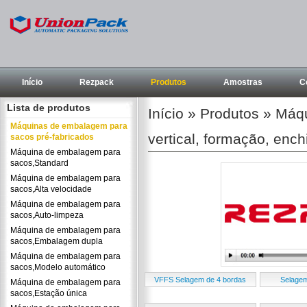
Início
Rezpack
Produtos
Amostras
C
Lista de produtos
Início
»
Produtos
»
Máqu
Máquinas de embalagem para
vertical, formação, enc
sacos pré-fabricados
Máquina de embalagem para
sacos,Standard
Máquina de embalagem para
sacos,Alta velocidade
Máquina de embalagem para
sacos,Auto-limpeza
Máquina de embalagem para
sacos,Embalagem dupla
Máquina de embalagem para
sacos,Modelo automático
VFFS Selagem de 4 bordas
Selagem
Máquina de embalagem para
sacos,Estação única