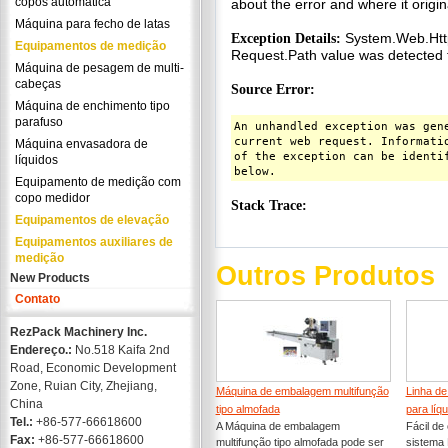
copos automática
Máquina para fecho de latas
Equipamentos de medição
Máquina de pesagem de multi-
cabeças
Máquina de enchimento tipo
parafuso
Máquina envasadora de
líquidos
Equipamento de medição com
copo medidor
Equipamentos de elevação
Equipamentos auxiliares de
medição
Outros Produtos
New Products
Contato
RezPack Machinery Inc.
Endereço.:
No.518 Kaifa 2nd
Road, Economic Development
Zone, Ruian City, Zhejiang,
Máquina de embalagem multifunção
Linha de
China
tipo almofada
para líq
Tel.:
+86-577-66618600
A Máquina de embalagem
Fácil de
Fax:
+86-577-66618600
multifunção tipo almofada pode ser
sistema 