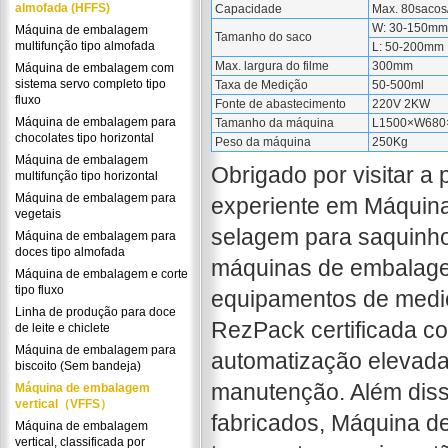
almofada (HFFS)
Capacidade
Max. 80sacos
W: 30-150mm
Máquina de embalagem
Tamanho do saco
multifunção tipo almofada
L: 50-200mm
Max. largura do filme
300mm
Máquina de embalagem com
sistema servo completo tipo
Taxa de Medição
50-500ml
fluxo
Fonte de abastecimento
220V 2KW
Máquina de embalagem para
Tamanho da máquina
L1500×W68
chocolates tipo horizontal
Peso da máquina
250Kg
Máquina de embalagem
Obrigado por visitar 
multifunção tipo horizontal
Máquina de embalagem para
experiente em Máquina
vegetais
selagem para saquinho
Máquina de embalagem para
doces tipo almofada
máquinas de embalage
Máquina de embalagem e corte
tipo fluxo
equipamentos de medi
Linha de produção para doce
RezPack certificada c
de leite e chiclete
Máquina de embalagem para
automatização elevada
biscoito (Sem bandeja)
manutenção. Além dis
Máquina de embalagem
vertical（VFFS）
fabricados, Máquina d
Máquina de embalagem
vertical, classificada por