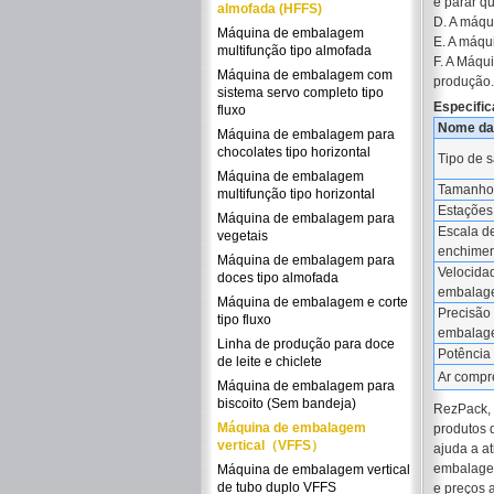
e parar q
almofada (HFFS)
D. A máqu
Máquina de embalagem
E. A máqu
multifunção tipo almofada
F. A Máqu
Máquina de embalagem com
produção.
sistema servo completo tipo
Especific
fluxo
Nome da
Máquina de embalagem para
chocolates tipo horizontal
Tipo de 
Máquina de embalagem
Tamanho
multifunção tipo horizontal
Estações
Máquina de embalagem para
Escala d
vegetais
enchimen
Máquina de embalagem para
Velocida
doces tipo almofada
embalag
Máquina de embalagem e corte
Precisão
tipo fluxo
embalag
Linha de produção para doce
Potência 
de leite e chiclete
Ar compr
Máquina de embalagem para
biscoito (Sem bandeja)
RezPack, 
Máquina de embalagem
produtos 
vertical（VFFS）
ajuda a a
embalagem
Máquina de embalagem vertical
de tubo duplo VFFS
e preços 