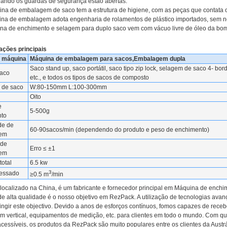
uando os guardas de segurança estão abertas.
ina de embalagem de saco tem a estrutura de higiene, com as peças que contata o
ina de embalagem adota engenharia de rolamentos de plástico importados, sem 
ina de enchimento e selagem para duplo saco vem com vácuo livre de óleo da bom
ações principais
 máquina
Máquina de embalagem para sacos,Embalagem dupla
Saco stand up, saco portátil, saco tipo zip lock, selagem de saco 4- bo
saco
etc., e todos os tipos de sacos de composto
 de saco
W:80-150mm L:100-300mm
Oito
e
5-500g
to
de de
60-90sacos/min (dependendo do produto e peso de enchimento)
em
 de
Erro ≤ ±1
em
total
6.5 kw
3
essado
≥0.5 m
/min
localizado na China, é um fabricante e fornecedor principal em Máquina de enchi
de alta qualidade é o nosso objetivo em RezPack. A utilização de tecnologias avan
tingir este objectivo. Devido a anos de esforços contínuos, fomos capazes de rece
 vertical, equipamentos de medição, etc. para clientes em todo o mundo. Com qu
acessíveis, os produtos da RezPack são muito populares entre os clientes da Aust