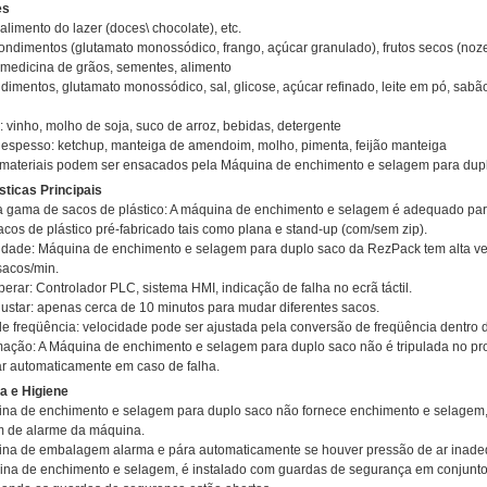
es
 alimento do lazer (doces\ chocolate), etc.
condimentos (glutamato monossódico, frango, açúcar granulado), frutos secos (noze
 medicina de grãos, sementes, alimento
dimentos, glutamato monossódico, sal, glicose, açúcar refinado, leite em pó, sabã
: vinho, molho de soja, suco de arroz, bebidas, detergente
o espesso: ketchup, manteiga de amendoim, molho, pimenta, feijão manteiga
 materiais podem ser ensacados pela Máquina de enchimento e selagem para dupl
sticas Principais
 gama de sacos de plástico: A máquina de enchimento e selagem é adequado par
acos de plástico pré-fabricado tais como plana e stand-up (com/sem zip).
cidade: Máquina de enchimento e selagem para duplo saco da RezPack tem alta v
sacos/min.
perar: Controlador PLC, sistema HMI, indicação de falha no ecrã táctil.
justar: apenas cerca de 10 minutos para mudar diferentes sacos.
de freqüência: velocidade pode ser ajustada pela conversão de freqüência dentro d
mação: A Máquina de enchimento e selagem para duplo saco não é tripulada no 
ar automaticamente em caso de falha.
a e Higiene
ina de enchimento e selagem para duplo saco não fornece enchimento e selagem, 
m de alarme da máquina.
ina de embalagem alarma e pára automaticamente se houver pressão de ar inad
ina de enchimento e selagem, é instalado com guardas de segurança em conjunto c