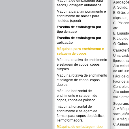
Máquina de embalagem para
Aplicaçõ
sacos,Contagem automática
A. Sólido:
Máquina para tamponamento e
B. Grão: 
enchimento de bolsas para
cápsulas,
líquidos (spout)
C. Pó: con
Escolha de embalagem por
etc.
tipo de saco
E. Líquido
Escolha de embalagem por
F. Líquid
aplicação
G. Outros
Máquinas para enchimento e
Caracterí
selagem de copos
Uma vasta
Máquina rotativa de enchimento
tipos de s
e selagem de copos, copos
Alta velo
simples
de até 90
Máquina rotativa de enchimento
Fácil de o
e selagem de copos, copos
Fácil de a
duplos
Controle 
máquina horizontal de
Alta auto
enchimento e selagem de
vai alarm
copos, copos de plástico
Seguranç
máquina horizontal de
A, A Máqu
enchimento e selagem de
saco, alé
formas para copos de plástico,
B. A máqu
Termoformadora
C. A máqu
Máquina de embalagem tipo