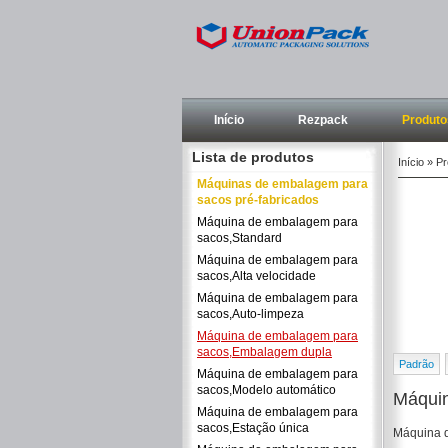
Início
Rezpack
Produto
Lista de produtos
Início
»
Pr
Máquinas de embalagem para
sacos pré-fabricados
Máquina de embalagem para
sacos,Standard
Máquina de embalagem para
sacos,Alta velocidade
Máquina de embalagem para
sacos,Auto-limpeza
Máquina de embalagem para
sacos,Embalagem dupla
Padrão
Máquina de embalagem para
sacos,Modelo automático
Máqui
Máquina de embalagem para
sacos,Estação única
Máquina d