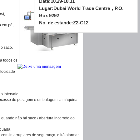
Data:
10.29-10.31
Lugar:
Dubai World Trade Centre，P.O.
s),
Box 9292
No. de estande:
Z2-C12
o em pó,
o saco.
a todos os
elocidade
o intervalo.
processo de pesagem e embalagem, a máquina
quando não há saco / abertura incorreto do
equada.
om interruptores de segurança, e irá alarmar