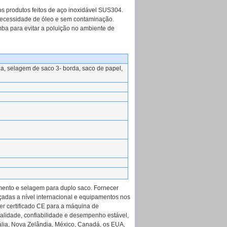
s produtos feitos de aço inoxidável SUS304.
necessidade de óleo e sem contaminação.
ba para evitar a poluição no ambiente de
rda, selagem de saco 3- borda, saco de papel,
mento e selagem para duplo saco. Fornecer
çadas a nível internacional e equipamentos nos
ber certificado CE para a máquina de
alidade, confiabilidade e desempenho estável,
rália, Nova Zelândia, México, Canadá, os EUA,