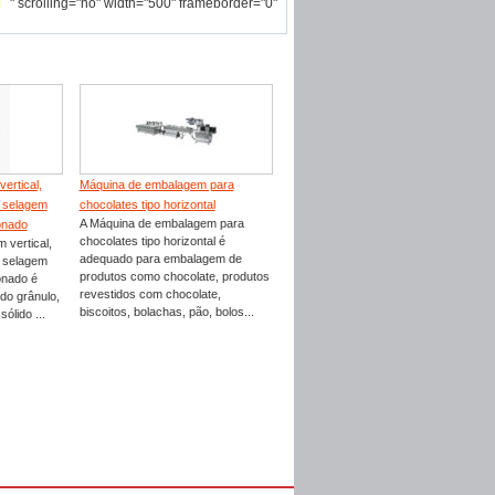
" scrolling="no" width="500" frameborder="0"
ertical,
Máquina de embalagem para
 selagem
chocolates tipo horizontal
A Máquina de embalagem para
onado
chocolates tipo horizontal é
 vertical,
adequado para embalagem de
 selagem
produtos como chocolate, produtos
onado é
revestidos com chocolate,
do grânulo,
biscoitos, bolachas, pão, bolos...
ólido ...