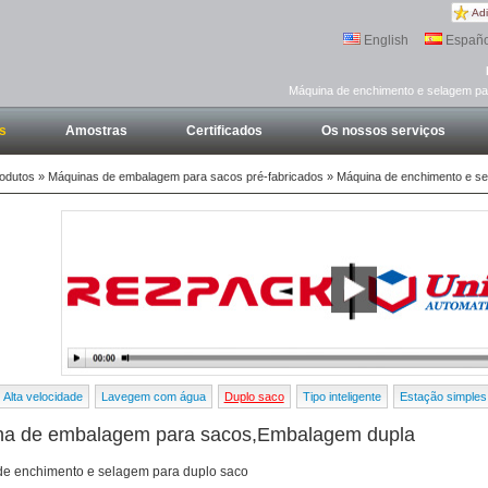
Adi
English
Españo
Máquina de enchimento e selagem pa
s
Amostras
Certificados
Os nossos serviços
odutos
»
Máquinas de embalagem para sacos pré-fabricados
» Máquina de enchimento e se
Alta velocidade
Lavegem com água
Duplo saco
Tipo inteligente
Estação simples
na de embalagem para sacos,Embalagem dupla
e enchimento e selagem para duplo saco