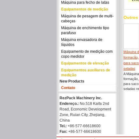
Máquina para fecho de latas
Equipamentos de medição
Máquina de pesagem de multi-
Outros
cabeças
Máquina de enchimento tipo
parafuso
Máquina envasadora de
líquidos
Equipamento de medição com
Máquina d
copo medidor
formação,
Equipamentos de elevação
para saco 
seladas
Equipamentos auxiliares de
A Máquina
medição
formação,
New Products
para saco 
Contato
seladas re
RezPack Machinery Inc.
Endereço.:
No.518 Kaifa 2nd
Road, Economic Development
Zone, Ruian City, Zhejiang,
China
Tel.:
+86-577-66618600
Fax:
+86-577-66618600