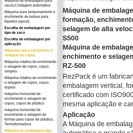
Máquina de embalagem para
sacos,Contagem automática
Máquina de embalagem
Máquina para tamponamento e
enchimento de bolsas para
formação, enchiment
líquidos (spout)
selagem de alta veloc
Escolha de embalagem por
tipo de saco
S500
Escolha de embalagem por
aplicação
Máquina de embalagem
Máquinas para enchimento e
enchimento e selagem
selagem de copos
Máquina rotativa de enchimento
RZ-500
e selagem de copos, copos
simples
RezPack é um fabrican
Máquina rotativa de enchimento
e selagem de copos, copos
embalagem vertical, f
duplos
certificado com ISO90
máquina horizontal de
enchimento e selagem de
mesma aplicação e cara
copos, copos de plástico
máquina horizontal de
Aplicação
enchimento e selagem de
formas para copos de plástico,
A Máquina de embalage
Termoformadora
Máquina de embalagem tipo