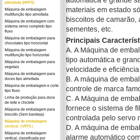
automática e grande s
almofada (HFFS)
materiais em estado sól
Máquina de embalagem
multifunção tipo almofada
biscoitos de camarão, 
Máquina de embalagem com
sistema servo completo tipo
sementes, etc.
fluxo
Máquina de embalagem para
Principais Caracterís
chocolates tipo horizontal
A. A Máquina de embal
Máquina de embalagem
multifunção tipo horizontal
tipo automática e gran
Máquina de embalagem para
vegetais
velocidade e eficiência
Máquina de embalagem para
B. A máquina de embala
doces tipo almofada
Máquina de embalagem e corte
controle de marca famo
tipo fluxo
C. A Máquina de embal
Linha de produção para doce
de leite e chiclete
fornece o sistema de f
Máquina de embalagem para
biscoito (Sem bandeja)
controlada pelo servo 
Máquina de embalagem
D. A máquina de embal
vertical（VFFS）
Máquina de embalagem
alarme automático com
vertical, classificada por