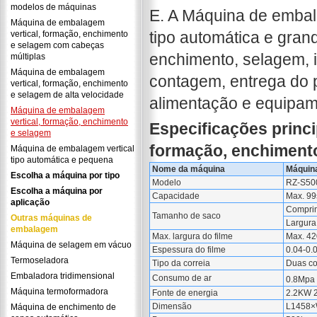
modelos de máquinas
E. A Máquina de embal
Máquina de embalagem
tipo automática e gran
vertical, formação, enchimento
e selagem com cabeças
enchimento, selagem, 
múltiplas
Máquina de embalagem
contagem, entrega do
vertical, formação, enchimento
e selagem de alta velocidade
alimentação e equipam
Máquina de embalagem
vertical, formação, enchimento
Especificações princ
e selagem
formação, enchimento
Máquina de embalagem vertical
tipo automática e pequena
Nome da máquina
Máquina
Escolha a máquina por tipo
Modelo
RZ-S50
Escolha a máquina por
Capacidade
Max. 99
aplicação
Compri
Tamanho de saco
Outras máquinas de
Largura
embalagem
Max. largura do filme
Max. 4
Máquina de selagem em vácuo
Espessura do filme
0.04-0
Termoseladora
Tipo da correia
Duas co
Embaladora tridimensional
Consumo de ar
0.8Mpa
Máquina termoformadora
Fonte de energia
2.2KW 
Dimensão
L1458
Máquina de enchimento de