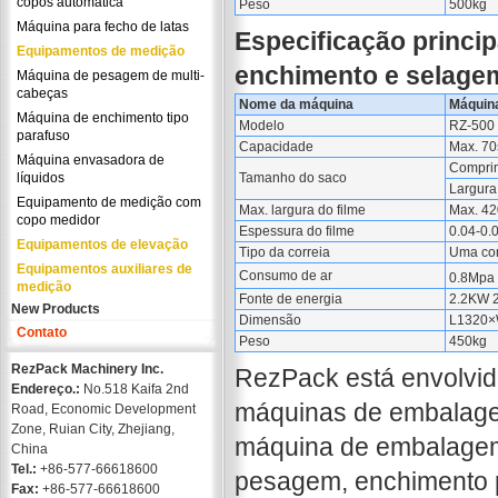
copos automática
Peso
500kg
Máquina para fecho de latas
Especificação princi
Equipamentos de medição
enchimento e selagem
Máquina de pesagem de multi-
cabeças
Nome da máquina
Máquina
Máquina de enchimento tipo
Modelo
RZ-500
parafuso
Capacidade
Max. 70
Máquina envasadora de
Compri
líquidos
Tamanho do saco
Largura
Equipamento de medição com
Max. largura do filme
Max. 4
copo medidor
Espessura do filme
0.04-0
Equipamentos de elevação
Tipo da correia
Uma cor
Equipamentos auxiliares de
Consumo de ar
0.8Mpa
medição
Fonte de energia
2.2KW 
New Products
Dimensão
L1320
Contato
Peso
450kg
RezPack Machinery Inc.
RezPack está envolvid
Endereço.:
No.518 Kaifa 2nd
máquinas de embalage
Road, Economic Development
Zone, Ruian City, Zhejiang,
máquina de embalagem 
China
Tel.:
+86-577-66618600
pesagem, enchimento p
Fax:
+86-577-66618600