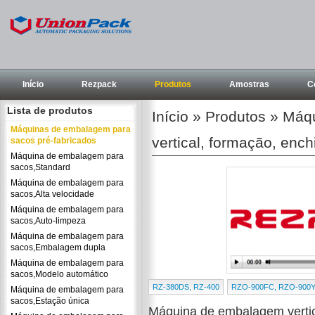
Início
Rezpack
Produtos
Amostras
C
Lista de produtos
Início
»
Produtos
»
Máqu
Máquinas de embalagem para
vertical, formação, enc
sacos pré-fabricados
Máquina de embalagem para
sacos,Standard
Máquina de embalagem para
sacos,Alta velocidade
Máquina de embalagem para
sacos,Auto-limpeza
Máquina de embalagem para
sacos,Embalagem dupla
Máquina de embalagem para
sacos,Modelo automático
RZ-380DS, RZ-400
RZO-900FC, RZO-900
Máquina de embalagem para
sacos,Estação única
Máquina de embalagem vertic