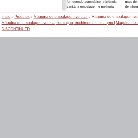
fornecendo automático, eficiência
mais de 
sanitária embalagem e melhoria...
de inform
Início
»
Produtos
»
Máquina de embalagem vertical
» Máquina de embalagem vert
Máquina de embalagem vertical, formação, enchimento e selagem
|
Máquina de 
DISCONTINUED