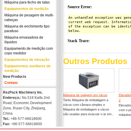
Máquina para fecho de latas
Equipamentos de medição
Máquina de pesagem de multi-
cabeças
Máquina de enchimento tipo
parafuso
Máquina envasadora de
líquidos
Equipamento de medição com
copo medidor
Outros Produtos
Equipamentos de elevação
Equipamentos auxiliares de
medição
New Products
Contato
RezPack Machinery Inc.
Máquina de selagem em vácuo
Elevador
Endereço.:
No.518 Kaifa 2nd
Tanto Máquina de embalagem a
Z
Road, Economic Development
vácuo com câmara simples e
Elevador
Zone, Ruian City, Zhejiang,
Máquina de embalagem a vácuo
com o p
China
são usadas para evacuar o ar em...
máquina 
Tel.:
+86-577-66618600
Fax:
+86-577-66618600