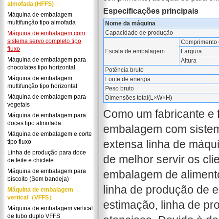
almofada (HFFS)
Especificações principais
Máquina de embalagem
multifunção tipo almofada
Nome da máquina
Capacidade de produção
Máquina de embalagem com
sistema servo completo tipo
Comprimento 
fluxo
Escala de embalagem
Largura
Máquina de embalagem para
Altura
chocolates tipo horizontal
Potência bruto
Máquina de embalagem
Fonte de energia
multifunção tipo horizontal
Peso bruto
Máquina de embalagem para
Dimensões total(L×W×H)
vegetais
Como um fabricante e 
Máquina de embalagem para
doces tipo almofada
embalagem com sistema
Máquina de embalagem e corte
extensa linha de máqui
tipo fluxo
Linha de produção para doce
de melhor servir os cl
de leite e chiclete
Máquina de embalagem para
embalagem de aliment
biscoito (Sem bandeja)
linha de produção de 
Máquina de embalagem
vertical（VFFS）
estimação, linha de pr
Máquina de embalagem vertical
de tubo duplo VFFS