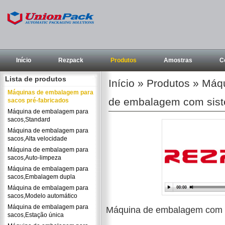
Início
Rezpack
Produtos
Amostras
C
Lista de produtos
Início
»
Produtos
»
Máqu
Máquinas de embalagem para
de embalagem com siste
sacos pré-fabricados
Máquina de embalagem para
sacos,Standard
Máquina de embalagem para
sacos,Alta velocidade
Máquina de embalagem para
sacos,Auto-limpeza
Máquina de embalagem para
sacos,Embalagem dupla
Máquina de embalagem para
sacos,Modelo automático
Máquina de embalagem para
Máquina de embalagem com si
sacos,Estação única