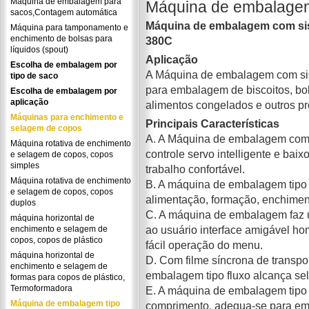
Máquina de embalagem para
Máquina de embalagem 
sacos,Contagem automática
Máquina de embalagem com sis
Máquina para tamponamento e
enchimento de bolsas para
380C
líquidos (spout)
Aplicação
Escolha de embalagem por
A Máquina de embalagem com sis
tipo de saco
para embalagem de biscoitos, bol
Escolha de embalagem por
aplicação
alimentos congelados e outros pr
Máquinas para enchimento e
Principais Características
selagem de copos
A. A Máquina de embalagem com s
Máquina rotativa de enchimento
controle servo intelligente e bai
e selagem de copos, copos
simples
trabalho confortável.
Máquina rotativa de enchimento
B. A máquina de embalagem tipo f
e selagem de copos, copos
alimentação, formação, enchimen
duplos
C. A máquina de embalagem faz us
máquina horizontal de
ao usuário interface amigável h
enchimento e selagem de
copos, copos de plástico
fácil operação do menu.
máquina horizontal de
D. Com filme síncrona de transpo
enchimento e selagem de
embalagem tipo fluxo alcança sel
formas para copos de plástico,
Termoformadora
E. A máquina de embalagem tipo
Máquina de embalagem tipo
comprimento, adequa-se para emb