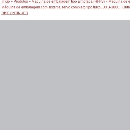
Início
»
Produtos
»
Máquina de embalagem tipo almofada (HFFS)
» Máquina de e
Máquina de embalagem com sistema servo completo tipo fluxo, DXD-380C
|
Outr
DISCONTINUED