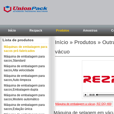
Início
Rezpack
Produtos
Amostras
C
Lista de produtos
Início
»
Produtos
»
Outr
Máquinas de embalagem para
vácuo
sacos pré-fabricados
Máquina de embalagem para
sacos,Standard
Máquina de embalagem para
sacos,Alta velocidade
Máquina de embalagem para
sacos,Auto-limpeza
Máquina de embalagem para
sacos,Embalagem dupla
Máquina de embalagem para
sacos,Modelo automático
Máquina de embalagem a vácuo, RZ-DQ-400
Máquina de embalagem para
sacos,Estação única
Máquina de selagem em vác