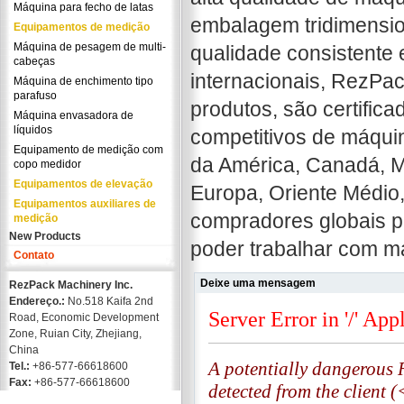
Máquina para fecho de latas
embalagem tridimension
Equipamentos de medição
Máquina de pesagem de multi-
qualidade consistente
cabeças
internacionais, RezPac
Máquina de enchimento tipo
parafuso
produtos, são certifica
Máquina envasadora de
líquidos
competitivos de máqui
Equipamento de medição com
da América, Canadá, Mé
copo medidor
Equipamentos de elevação
Europa, Oriente Médio
Equipamentos auxiliares de
compradores globais p
medição
New Products
poder trabalhar com mai
Contato
Deixe uma mensagem
RezPack Machinery Inc.
Endereço.:
No.518 Kaifa 2nd
Road, Economic Development
Zone, Ruian City, Zhejiang,
China
Tel.:
+86-577-66618600
Fax:
+86-577-66618600