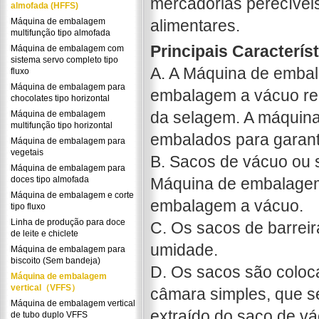
mercadorias perecíveis
almofada (HFFS)
Máquina de embalagem
alimentares.
multifunção tipo almofada
Principais Caracterís
Máquina de embalagem com
sistema servo completo tipo
A. A Máquina de emba
fluxo
Máquina de embalagem para
embalagem a vácuo r
chocolates tipo horizontal
da selagem. A máquina
Máquina de embalagem
multifunção tipo horizontal
embalados para garant
Máquina de embalagem para
vegetais
B. Sacos de vácuo ou 
Máquina de embalagem para
doces tipo almofada
Máquina de embalagem
Máquina de embalagem e corte
embalagem a vácuo.
tipo fluxo
Linha de produção para doce
C. Os sacos de barreir
de leite e chiclete
umidade.
Máquina de embalagem para
biscoito (Sem bandeja)
D. Os sacos são colo
Máquina de embalagem
vertical（VFFS）
câmara simples, que s
Máquina de embalagem vertical
extraído do saco de 
de tubo duplo VFFS