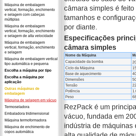
Máquina de embalagem
câmara simples é feito
vertical, formação, enchimento
e selagem com cabeças
tamanhos e configuraç
múltiplas
por diante.
Máquina de embalagem
vertical, formação, enchimento
e selagem de alta velocidade
Especificações princ
Máquina de embalagem
câmara simples
vertical, formação, enchimento
e selagem
Nome da Máquina
M
Máquina de embalagem vertical
Capacidade da bomba
2
tipo automática e pequena
Ciclo da Máquina
1
Escolha a máquina por tipo
Base de aquecimento
4
Escolha a máquina por
Dimensões
5
aplicação
Tensão
2
Outras máquinas de
Potência
1
embalagem
Peso
6
Máquina de selagem em vácuo
RezPack é um principa
Termoseladora
Embaladora tridimensional
vácuo, fundada em 20
Máquina termoformadora
indústria de máquinas
Máquina de enchimento de
copos automática
alta qualidade de máq