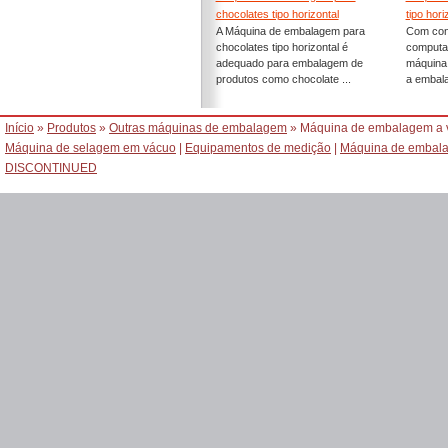
chocolates tipo horizontal
tipo hori
A Máquina de embalagem para
Com cont
chocolates tipo horizontal é
computad
adequado para embalagem de
máquina 
produtos como chocolate ...
a embala
Início
»
Produtos
»
Outras máquinas de embalagem
» Máquina de embalagem a 
Máquina de selagem em vácuo
|
Equipamentos de medição
|
Máquina de embala
DISCONTINUED