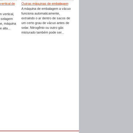
ertical de
Outras máquinas de embalagem
A máquina de embalagem a vácuo
funciona automaticamente,
 vertical,
extraindo o ar dentro de sacos de
 selagem
um certo grau de vácuo antes de
me, máquina
selar. Nitrogênio ou outro gás
 alta...
misturado também pode ser...