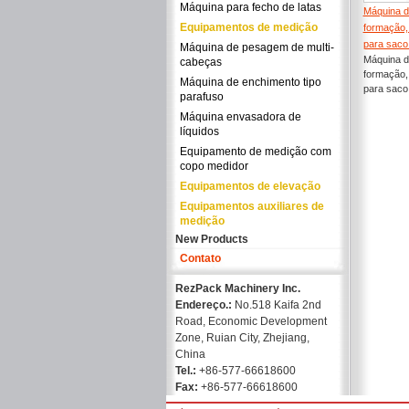
Máquina para fecho de latas
Máquina d
Equipamentos de medição
formação,
para saco
Máquina de pesagem de multi-
Máquina d
cabeças
formação,
Máquina de enchimento tipo
para saco 
parafuso
Máquina envasadora de
líquidos
Equipamento de medição com
copo medidor
Equipamentos de elevação
Equipamentos auxiliares de
medição
New Products
Contato
RezPack Machinery Inc.
Endereço.:
No.518 Kaifa 2nd
Road, Economic Development
Zone, Ruian City, Zhejiang,
China
Tel.:
+86-577-66618600
Fax:
+86-577-66618600