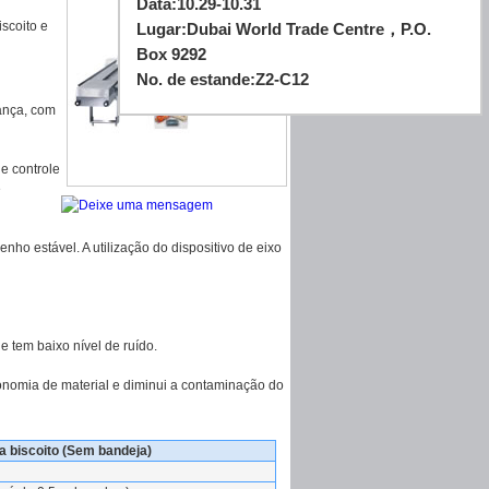
Data:
10.29-10.31
scoito e
Lugar:
Dubai World Trade Centre，P.O.
Box 9292
No. de estande:
Z2-C12
ança, com
e controle
e
o estável. A utilização do dispositivo de eixo
 tem baixo nível de ruído.
nomia de material e diminui a contaminação do
 biscoito (Sem bandeja)