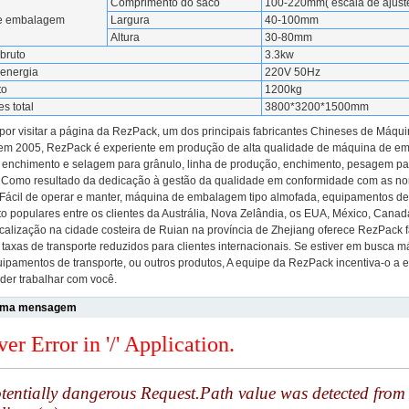
Comprimento do saco
100-220mm( escala de ajuste
e embalagem
Largura
40-100mm
Altura
30-80mm
bruto
3.3kw
 energia
220V 50Hz
to
1200kg
s total
3800*3200*1500mm
por visitar a página da RezPack, um dos principais fabricantes Chineses de Máqu
m 2005, RezPack é experiente em produção de alta qualidade de máquina de e
 enchimento e selagem para grânulo, linha de produção, enchimento, pesagem para
 Como resultado da dedicação à gestão da qualidade em conformidade com as no
Fácil de operar e manter, máquina de embalagem tipo almofada, equipamentos de 
to populares entre os clientes da Austrália, Nova Zelândia, os EUA, México, Canad
ocalização na cidade costeira de Ruian na província de Zhejiang oferece RezPack f
 taxas de transporte reduzidos para clientes internacionais. Se estiver em busca
uipamentos de transporte, ou outros produtos, A equipe da RezPack incentiva-o a 
der trabalhar com você.
uma mensagem