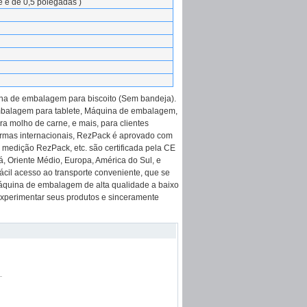
 é de 0,5 polegadas )
ina de embalagem para biscoito (Sem bandeja).
mbalagem para tablete, Máquina de embalagem,
 molho de carne, e mais, para clientes
rmas internacionais, RezPack é aprovado com
medição RezPack, etc. são certificada pela CE
á, Oriente Médio, Europa, América do Sul, e
ácil acesso ao transporte conveniente, que se
 máquina de embalagem de alta qualidade a baixo
experimentar seus produtos e sinceramente