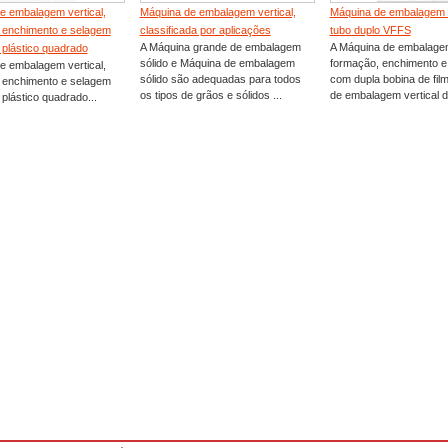
e embalagem vertical,
Máquina de embalagem vertical,
Máquina de embalagem v
 enchimento e selagem
classificada por aplicações
tubo duplo VFFS
A Máquina grande de embalagem
A Máquina de embalagem
 plástico quadrado
sólido e Máquina de embalagem
formação, enchimento e
e embalagem vertical,
sólido são adequadas para todos
com dupla bobina de fil
 enchimento e selagem
os tipos de grãos e sólidos ...
de embalagem vertical de
plástico quadrado...