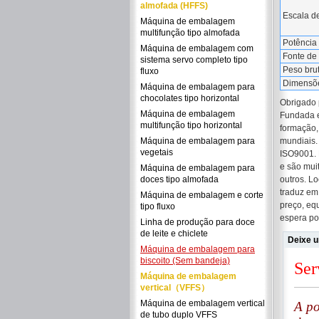
almofada (HFFS)
Escala d
Máquina de embalagem
multifunção tipo almofada
Potência 
Máquina de embalagem com
Fonte de
sistema servo completo tipo
Peso bru
fluxo
Dimensõe
Máquina de embalagem para
chocolates tipo horizontal
Obrigado 
Máquina de embalagem
Fundada e
multifunção tipo horizontal
formação,
Máquina de embalagem para
mundiais.
vegetais
ISO9001. 
e são mui
Máquina de embalagem para
doces tipo almofada
outros. L
traduz em
Máquina de embalagem e corte
preço, eq
tipo fluxo
espera po
Linha de produção para doce
de leite e chiclete
Deixe 
Máquina de embalagem para
biscoito (Sem bandeja)
Máquina de embalagem
vertical（VFFS）
Máquina de embalagem vertical
de tubo duplo VFFS