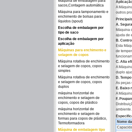
Máquina de embalagem para
Aplicaçã
sacos,Contagem automática
A Máquina
Máquina para tamponamento e
outros pr
enchimento de bolsas para
Principai
líquidos (spout)
A. Segur
Escolha de embalagem por
Máquina d
tipo de saco
ajuda de e
Escolha de embalagem por
B. Control
aplicação
Esta Máqu
Máquinas para enchimento e
de temper
selagem de copos
funcioname
Máquina rotativa de enchimento
C. Alta ef
e selagem de copos, copos
A Máquina
simples
duplo aju
Máquina rotativa de enchimento
D. Tempo 
e selagem de copos, copos
As peças s
duplos
E. Baixo n
máquina horizontal de
A Máquina
enchimento e selagem de
F. Poupan
copos, copos de plástico
Distribui
máquina horizontal de
ambiente.
enchimento e selagem de
Especific
formas para copos de plástico,
Nome da
Termoformadora
Capacida
Máquina de embalagem tipo