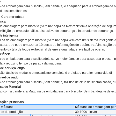
o
 de embalagem para biscoito (Sem bandeja) é adequado para a embalagem de bi
odutos semelhantes.
s Características
ança
e embalagem para biscoito (Sem bandeja) da RezPack tem a operação de segur
xibição de erro automático, dispositivo de segurança e interruptor de segurança.
e inteligente
ina de embalagem para biscoito (Sem bandeja) vem com um sistema inteligente d
atura, que pode armazenar 10 peças de informações de parâmetro. A indicação d
nto da tela de toque exibe, sinal de erro e quantidade, e é fácil de operar.
iciência
 de embalagem para biscoito adota servo motor famoso para assegurar o desempenh
da a reduzir o tempo de parada da máquina.
de serviço longo
ão fáceis de mudar, e o mecanismo completo é projetado para ter longa vida útil.
ível de ruído
 de embalagem para biscoito (Sem bandeja) faz uso de cinto de sincronização, que
ça de Material
ção com a bandeja, a Máquina de embalagem para biscoito (Sem bandeja) é de eco
ações principais
 máquina
Máquina de embalagem para
de de produção
30-100sacos/min