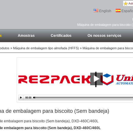
Adi
English
Españo
Máquina de embalagem para biscoito 
s
Amostras
Certificados
Os nossos serviços
odutos
»
Máquina de embalagem tipo almofada (HFFS)
» Máquina de embalagem para biscoi
a de embalagem para biscoito (Sem bandeja)
e embalagem para biscoito (Sem bandeja), DXD-460C/460L
de embalagem para biscoito (Sem bandeja), DXD-460C/460L