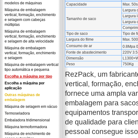
modelos de máquinas
Capacidade
Max. 50s
Máquina de embalagem
Largura 
vertical, formação, enchimento
Largura 
Tamanho de saco
e selagem com cabeças
Largura 
múltiplas
Comprim
Máquina de embalagem
Tipo de saco
Tipo de 
vertical, formação, enchimento
Largura do filme
Max. 50
e selagem de alta velocidade
Consumo de ar
0.8Mpa 
Máquina de embalagem
Fonte de abastecimento
220V 3.
vertical, formação, enchimento
e selagem
Dimensão
L1300×
Peso
750Kg
Máquina de embalagem vertical
tipo automática e pequena
RezPack, um fabricant
Escolha a máquina por tipo
vertical, formação, en
Escolha a máquina por
aplicação
fornece uma ampla va
Outras máquinas de
embalagem
embalagem para sacos 
Máquina de selagem em vácuo
equipamentos transpor
Termoseladora
Embaladora tridimensional
de qualidade para cli
Máquina termoformadora
pessoal consegue isso
Máquina de enchimento de