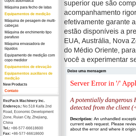
copos automática
superior que são comp
Máquina para fecho de latas
acompanhamento rigor
Equipamentos de medição
efetivamente garante a
Máquina de pesagem de multi-
cabeças
estão disponíveis a pr
Máquina de enchimento tipo
parafuso
EUA, Austrália, Nova Z
Máquina envasadora de
do Médio Oriente, para
líquidos
Equipamento de medição com
você a experimentar s
copo medidor
Equipamentos de elevação
Deixe uma mensagem
Equipamentos auxiliares de
medição
New Products
Contato
RezPack Machinery Inc.
Endereço.:
No.518 Kaifa 2nd
Road, Economic Development
Zone, Ruian City, Zhejiang,
China
Tel.:
+86-577-66618600
Fax:
+86-577-66618600