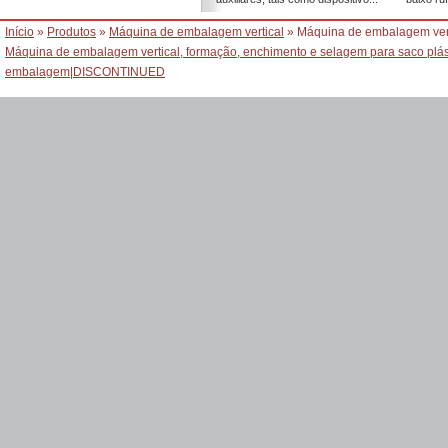
Início
»
Produtos
»
Máquina de embalagem vertical
» Máquina de embalagem verti
Máquina de embalagem vertical, formação, enchimento e selagem para saco plá
embalagem
|
DISCONTINUED