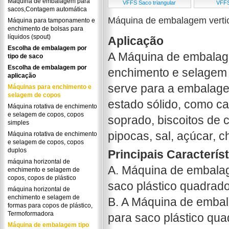
Máquina de embalagem para
VFFS Saco triangular
VFFS
sacos,Contagem automática
Máquina de embalagem vertic
Máquina para tamponamento e
enchimento de bolsas para
líquidos (spout)
Aplicação
Escolha de embalagem por
A Máquina de embalage
tipo de saco
Escolha de embalagem por
enchimento e selagem 
aplicação
serve para a embalage
Máquinas para enchimento e
selagem de copos
estado sólido, como caf
Máquina rotativa de enchimento
e selagem de copos, copos
soprado, biscoitos de
simples
pipocas, sal, açúcar, c
Máquina rotativa de enchimento
e selagem de copos, copos
duplos
Principais Caracterís
máquina horizontal de
A. Máquina de embalag
enchimento e selagem de
copos, copos de plástico
saco plástico quadrado
máquina horizontal de
enchimento e selagem de
B. A Máquina de embal
formas para copos de plástico,
Termoformadora
para saco plástico qu
Máquina de embalagem tipo