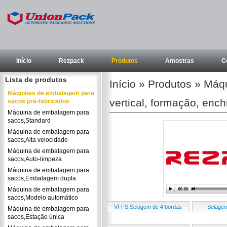
Início
Rezpack
Produtos
Amostras
C
Lista de produtos
Início
»
Produtos
»
Máqu
Máquinas de embalagem para
vertical, formação, enc
sacos pré-fabricados
Máquina de embalagem para
sacos,Standard
Máquina de embalagem para
sacos,Alta velocidade
Máquina de embalagem para
sacos,Auto-limpeza
Máquina de embalagem para
sacos,Embalagem dupla
Máquina de embalagem para
sacos,Modelo automático
VFFS Selagem de 4 bordas
Selagem
Máquina de embalagem para
sacos,Estação única