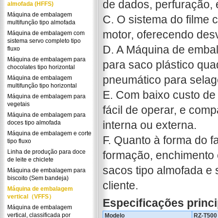
de dados, perfuração,
almofada (HFFS)
Máquina de embalagem
C. O sistema do filme
multifunção tipo almofada
motor, oferecendo desv
Máquina de embalagem com
sistema servo completo tipo
D. A Máquina de embal
fluxo
Máquina de embalagem para
para saco plástico qu
chocolates tipo horizontal
pneumático para selage
Máquina de embalagem
multifunção tipo horizontal
E. Com baixo custo de
Máquina de embalagem para
vegetais
fácil de operar, e com
Máquina de embalagem para
interna ou externa.
doces tipo almofada
Máquina de embalagem e corte
F. Quanto à forma do f
tipo fluxo
Linha de produção para doce
formação, enchimento 
de leite e chiclete
sacos tipo almofada e
Máquina de embalagem para
biscoito (Sem bandeja)
cliente.
Máquina de embalagem
vertical（VFFS）
Especificações princi
Máquina de embalagem
vertical, classificada por
Modelo
RZ-T500