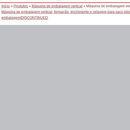
Início
»
Produtos
»
Máquina de embalagem vertical
» Máquina de embalagem verti
Máquina de embalagem vertical, formação, enchimento e selagem para saco plást
embalagem
|
DISCONTINUED