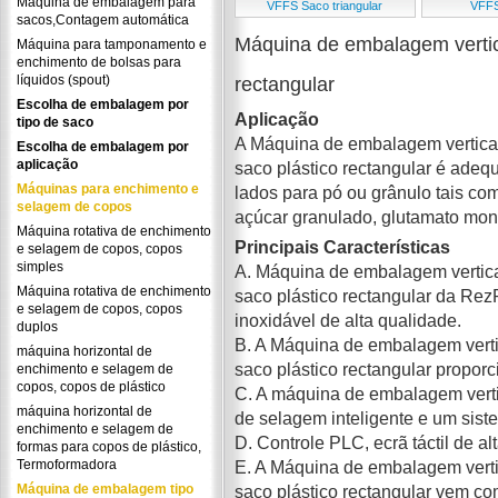
Máquina de embalagem para
VFFS Saco triangular
VFFS
sacos,Contagem automática
Máquina de embalagem vertic
Máquina para tamponamento e
enchimento de bolsas para
líquidos (spout)
rectangular
Escolha de embalagem por
Aplicação
tipo de saco
A Máquina de embalagem vertical
Escolha de embalagem por
aplicação
saco plástico rectangular é adeq
Máquinas para enchimento e
lados para pó ou grânulo tais com
selagem de copos
açúcar granulado, glutamato mono
Máquina rotativa de enchimento
Principais Características
e selagem de copos, copos
simples
A. Máquina de embalagem vertica
Máquina rotativa de enchimento
saco plástico rectangular da Rez
e selagem de copos, copos
inoxidável de alta qualidade.
duplos
B. A Máquina de embalagem verti
máquina horizontal de
saco plástico rectangular proporci
enchimento e selagem de
copos, copos de plástico
C. A máquina de embalagem vertic
máquina horizontal de
de selagem inteligente e um sist
enchimento e selagem de
D. Controle PLC, ecrã táctil de al
formas para copos de plástico,
Termoformadora
E. A Máquina de embalagem verti
Máquina de embalagem tipo
saco plástico rectangular vem co