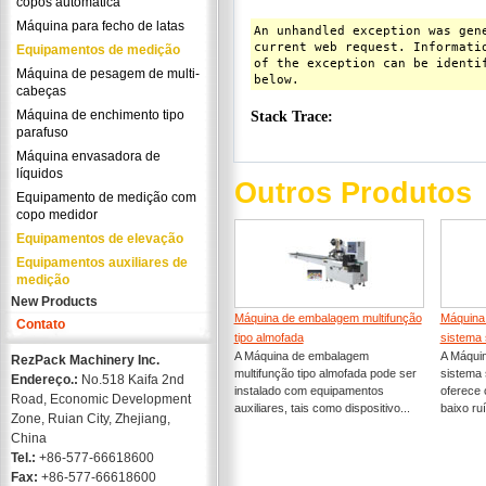
copos automática
Máquina para fecho de latas
Equipamentos de medição
Máquina de pesagem de multi-
cabeças
Máquina de enchimento tipo
parafuso
Máquina envasadora de
líquidos
Outros Produtos
Equipamento de medição com
copo medidor
Equipamentos de elevação
Equipamentos auxiliares de
medição
New Products
Máquina de embalagem multifunção
Máquina
Contato
tipo almofada
sistema 
A Máquina de embalagem
A Máqui
RezPack Machinery Inc.
multifunção tipo almofada pode ser
sistema 
Endereço.:
No.518 Kaifa 2nd
instalado com equipamentos
oferece c
Road, Economic Development
auxiliares, tais como dispositivo...
baixo ru
Zone, Ruian City, Zhejiang,
China
Tel.:
+86-577-66618600
Fax:
+86-577-66618600