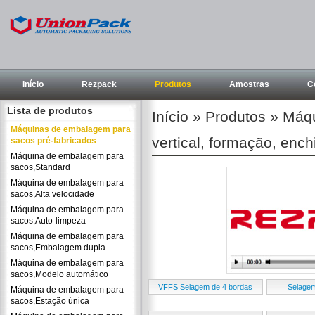
Início
Rezpack
Produtos
Amostras
C
Lista de produtos
Início
»
Produtos
»
Máqu
Máquinas de embalagem para
vertical, formação, enc
sacos pré-fabricados
Máquina de embalagem para
sacos,Standard
Máquina de embalagem para
sacos,Alta velocidade
Máquina de embalagem para
sacos,Auto-limpeza
Máquina de embalagem para
sacos,Embalagem dupla
Máquina de embalagem para
sacos,Modelo automático
VFFS Selagem de 4 bordas
Selagem
Máquina de embalagem para
sacos,Estação única