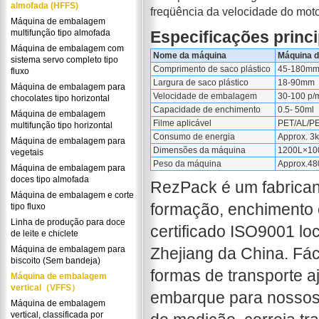
almofada (HFFS)
freqüência da velocidade do moto
Máquina de embalagem
multifunção tipo almofada
Especificações princi
Máquina de embalagem com
Nome da máquina
Máquina d
sistema servo completo tipo
Comprimento de saco plástico
45-180m
fluxo
Largura de saco plástico
18-90mm
Máquina de embalagem para
Velocidade de embalagem
30-100 p/
chocolates tipo horizontal
Capacidade de enchimento
0.5- 50ml
Máquina de embalagem
Filme aplicável
PET/AL/PE
multifunção tipo horizontal
Consumo de energia
Approx. 3
Máquina de embalagem para
Dimensões da máquina
1200L×1
vegetais
Peso da máquina
Approx.48
Máquina de embalagem para
doces tipo almofada
RezPack é um fabricant
Máquina de embalagem e corte
formação, enchimento e
tipo fluxo
Linha de produção para doce
certificado ISO9001 lo
de leite e chiclete
Máquina de embalagem para
Zhejiang da China. Fác
biscoito (Sem bandeja)
formas de transporte a
Máquina de embalagem
vertical（VFFS）
embarque para nossos
Máquina de embalagem
vertical, classificada por