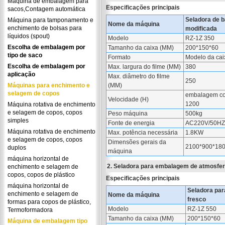
Máquina de embalagem para
Especificações principais
sacos,Contagem automática
Seladora de 
Máquina para tamponamento e
Nome da máquina
enchimento de bolsas para
modificada
líquidos (spout)
Modelo
RZ-1Z 350
Escolha de embalagem por
Tamanho da caixa (MM)
200*150*60
tipo de saco
Formato
Modelo da cai
Escolha de embalagem por
Max. largura do filme (MM)
380
aplicação
Max. diâmetro do filme
250
Máquinas para enchimento e
(MM)
selagem de copos
embalagem co
Velocidade (H)
1200
Máquina rotativa de enchimento
e selagem de copos, copos
Peso máquina
500kg
simples
Fonte de energia
AC220V/50HZ 
Máquina rotativa de enchimento
Max. potência necessária
1.8KW
e selagem de copos, copos
Dimensões gerais da
2100*900*180
duplos
máquina
máquina horizontal de
2. Seladora para embalagem de atmosfer
enchimento e selagem de
copos, copos de plástico
Especificações principais
máquina horizontal de
Seladora par
enchimento e selagem de
Nome da máquina
fresco
formas para copos de plástico,
Modelo
RZ-1Z 550
Termoformadora
Tamanho da caixa (MM)
200*150*60
Máquina de embalagem tipo