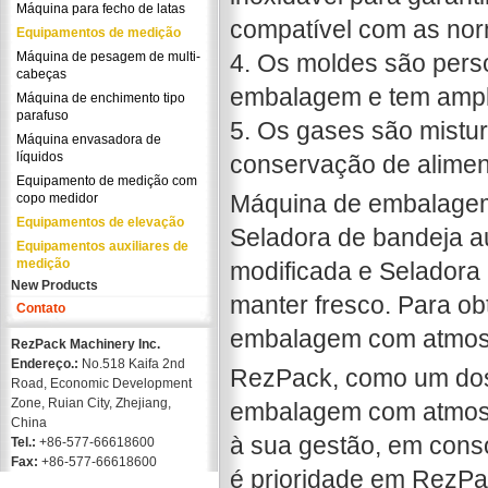
Máquina para fecho de latas
compatível com as no
Equipamentos de medição
Máquina de pesagem de multi-
4. Os moldes são pers
cabeças
embalagem e tem ampl
Máquina de enchimento tipo
parafuso
5. Os gases são mistu
Máquina envasadora de
líquidos
conservação de alimen
Equipamento de medição com
Máquina de embalagem
copo medidor
Equipamentos de elevação
Seladora de bandeja a
Equipamentos auxiliares de
medição
modificada e Seladora
New Products
manter fresco. Para ob
Contato
embalagem com atmosfer
RezPack Machinery Inc.
Endereço.:
No.518 Kaifa 2nd
RezPack, como um dos 
Road, Economic Development
Zone, Ruian City, Zhejiang,
embalagem com atmosf
China
à sua gestão, em cons
Tel.:
+86-577-66618600
Fax:
+86-577-66618600
é prioridade em RezPac