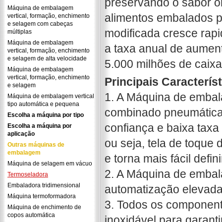
preservando o sabor ori
Máquina de embalagem
alimentos embalados 
vertical, formação, enchimento
e selagem com cabeças
modificada cresce ra
múltiplas
Máquina de embalagem
a taxa anual de aument
vertical, formação, enchimento
e selagem de alta velocidade
5.000 milhões de caixa
Máquina de embalagem
vertical, formação, enchimento
Principais Caracterís
e selagem
1. A Máquina de embal
Máquina de embalagem vertical
tipo automática e pequena
combinado pneumática
Escolha a máquina por tipo
confiança e baixa taxa
Escolha a máquina por
aplicação
ou seja, tela de toqu
Outras máquinas de
embalagem
e torna mais fácil defin
Máquina de selagem em vácuo
2. A Máquina de embal
Termoseladora
Embaladora tridimensional
automatização elevada 
Máquina termoformadora
3. Todos os component
Máquina de enchimento de
copos automática
inoxidável para garant