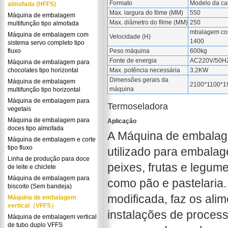
Formato
Modelo da ca
almofada (HFFS)
Max. largura do filme (MM)
550
Máquina de embalagem
Max. diâmetro do filme (MM)
250
multifunção tipo almofada
mbalagem co
Máquina de embalagem com
Velocidade (H)
1400
sistema servo completo tipo
fluxo
Peso máquina
600kg
Fonte de energia
AC220V/50HZ
Máquina de embalagem para
chocolates tipo horizontal
Max. potência necessária
3.2KW
Dimensões gerais da
Máquina de embalagem
2100*1100*1
máquina
multifunção tipo horizontal
Máquina de embalagem para
Termoseladora
vegetais
Máquina de embalagem para
Aplicação
doces tipo almofada
A Máquina de embalag
Máquina de embalagem e corte
tipo fluxo
utilizado para embalag
Linha de produção para doce
peixes, frutas e legum
de leite e chiclete
Máquina de embalagem para
como pão e pastelari
biscoito (Sem bandeja)
modificada, faz os ali
Máquina de embalagem
vertical（VFFS）
instalações de proces
Máquina de embalagem vertical
de tubo duplo VFFS