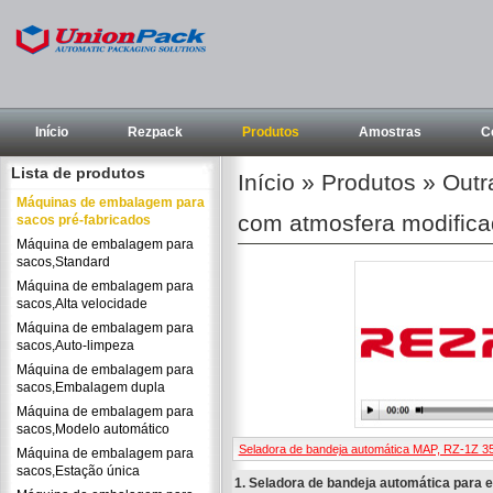
Início
Rezpack
Produtos
Amostras
C
Lista de produtos
Início
»
Produtos
»
Outr
Máquinas de embalagem para
com atmosfera modific
sacos pré-fabricados
Máquina de embalagem para
sacos,Standard
Máquina de embalagem para
sacos,Alta velocidade
Máquina de embalagem para
sacos,Auto-limpeza
Máquina de embalagem para
sacos,Embalagem dupla
Máquina de embalagem para
sacos,Modelo automático
Seladora de bandeja automática MAP, RZ-1Z 3
Máquina de embalagem para
sacos,Estação única
1. Seladora de bandeja automática para