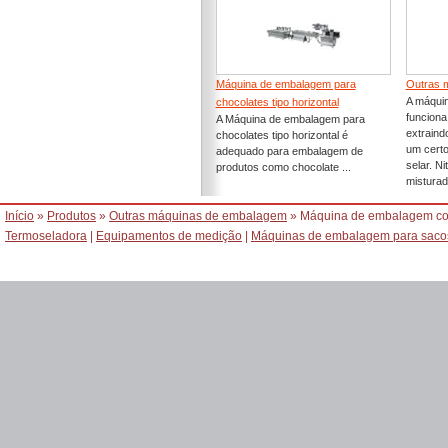
Máquina de embalagem para
Outras 
A máqui
chocolates tipo horizontal
funciona
A Máquina de embalagem para
extraind
chocolates tipo horizontal é
um certo
adequado para embalagem de
selar. N
produtos como chocolate ...
misturad
Início
»
Produtos
»
Outras máquinas de embalagem
» Máquina de embalagem co
Termoseladora
|
Equipamentos de medição
|
Máquinas de embalagem para sacos