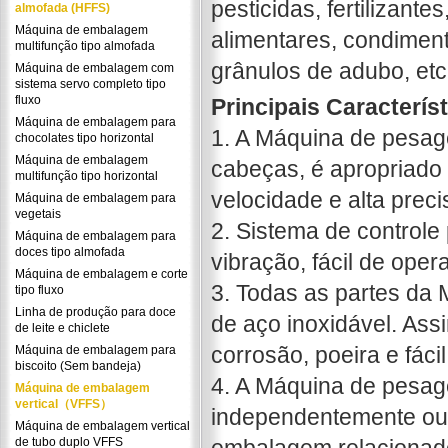
pesticidas, fertilizante
almofada (HFFS)
Máquina de embalagem
alimentares, condiment
multifunção tipo almofada
grânulos de adubo, etc
Máquina de embalagem com
sistema servo completo tipo
fluxo
Principais Caracterís
Máquina de embalagem para
1. A Máquina de pesa
chocolates tipo horizontal
Máquina de embalagem
cabeças, é apropriado 
multifunção tipo horizontal
velocidade e alta preci
Máquina de embalagem para
vegetais
2. Sistema de control
Máquina de embalagem para
doces tipo almofada
vibração, fácil de opera
Máquina de embalagem e corte
3. Todas as partes da
tipo fluxo
Linha de produção para doce
de aço inoxidável. Ass
de leite e chiclete
corrosão, poeira e fácil
Máquina de embalagem para
biscoito (Sem bandeja)
4. A Máquina de pesag
Máquina de embalagem
vertical（VFFS）
independentemente ou
Máquina de embalagem vertical
de tubo duplo VFFS