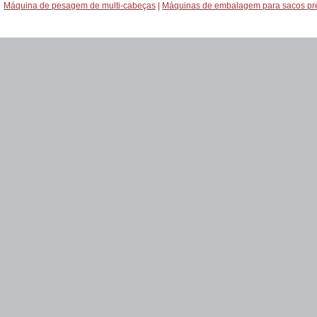
Máquina de pesagem de multi-cabeças
|
Máquinas de embalagem para sacos pré