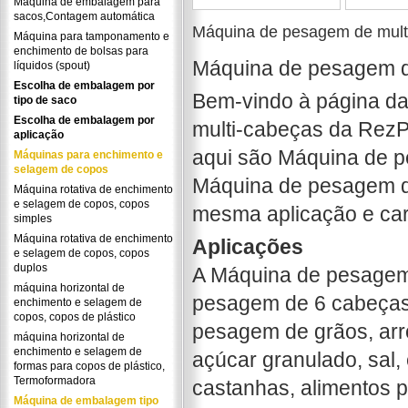
Máquina de embalagem para
sacos,Contagem automática
Máquina de pesagem de mult
Máquina para tamponamento e
enchimento de bolsas para
Máquina de pesagem 
líquidos (spout)
Escolha de embalagem por
Bem-vindo à página d
tipo de saco
Escolha de embalagem por
multi-cabeças da RezP
aplicação
aqui são Máquina de 
Máquinas para enchimento e
selagem de copos
Máquina de pesagem d
Máquina rotativa de enchimento
e selagem de copos, copos
mesma aplicação e car
simples
Máquina rotativa de enchimento
Aplicações
e selagem de copos, copos
duplos
A Máquina de pesagem
máquina horizontal de
pesagem de 6 cabeças
enchimento e selagem de
copos, copos de plástico
pesagem de grãos, arro
máquina horizontal de
enchimento e selagem de
açúcar granulado, sal,
formas para copos de plástico,
Termoformadora
castanhas, alimentos 
Máquina de embalagem tipo