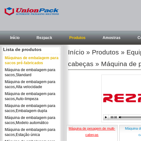
Início
Rezpack
Produtos
Amostras
C
Lista de produtos
Início
»
Produtos
»
Equi
Máquinas de embalagem para
cabeças » Máquina de 
sacos pré-fabricados
Máquina de embalagem para
sacos,Standard
Máquina de embalagem para
sacos,Alta velocidade
Máquina de embalagem para
sacos,Auto-limpeza
Máquina de embalagem para
sacos,Embalagem dupla
Máquina de embalagem para
sacos,Modelo automático
Máquina de pesagem de multi-
Máquina d
Máquina de embalagem para
sacos,Estação única
cabeças
c