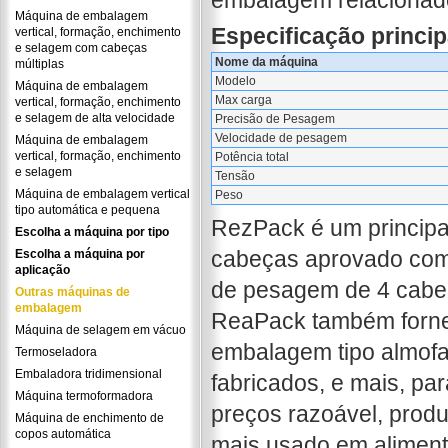
embalagem relacionad
Máquina de embalagem
Especificação princi
vertical, formação, enchimento
e selagem com cabeças
Nome da máquina
múltiplas
Modelo
Máquina de embalagem
Max carga
vertical, formação, enchimento
e selagem de alta velocidade
Precisão de Pesagem
Velocidade de pesagem
Máquina de embalagem
vertical, formação, enchimento
Potência total
e selagem
Tensão
Máquina de embalagem vertical
Peso
tipo automática e pequena
RezPack é um principa
Escolha a máquina por tipo
cabeças aprovado com 
Escolha a máquina por
aplicação
de pesagem de 4 cabe
Outras máquinas de
embalagem
ReaPack também forne
Máquina de selagem em vácuo
embalagem tipo almof
Termoseladora
Embaladora tridimensional
fabricados, e mais, par
Máquina termoformadora
preços razoável, prod
Máquina de enchimento de
copos automática
mais usado em aliment