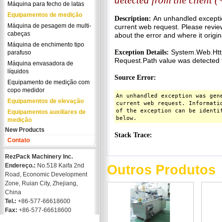
Máquina para fecho de latas
Equipamentos de medição
Máquina de pesagem de multi-
cabeças
Máquina de enchimento tipo
parafuso
Máquina envasadora de
líquidos
Equipamento de medição com
copo medidor
Equipamentos de elevação
Equipamentos auxiliares de
medição
New Products
Contato
RezPack Machinery Inc.
Endereço.:
No.518 Kaifa 2nd
Outros Produtos
Road, Economic Development
Zone, Ruian City, Zhejiang,
China
Tel.:
+86-577-66618600
Fax:
+86-577-66618600