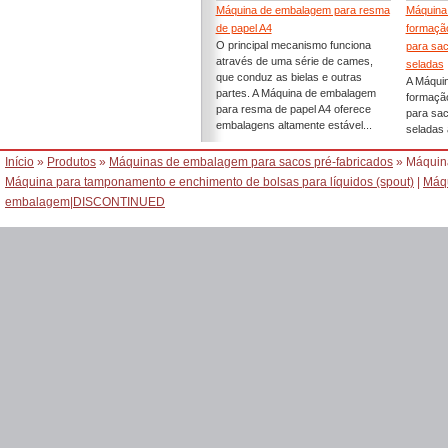
Máquina de embalagem para resma
Máquina 
de papel A4
formaçã
O principal mecanismo funciona
para sac
através de uma série de cames,
seladas
que conduz as bielas e outras
A Máquin
partes. A Máquina de embalagem
formaçã
para resma de papel A4 oferece
para sac
embalagens altamente estável...
seladas 
Início
»
Produtos
»
Máquinas de embalagem para sacos pré-fabricados
» Máquina
Máquina para tamponamento e enchimento de bolsas para líquidos (spout)
|
Máqu
embalagem
|
DISCONTINUED