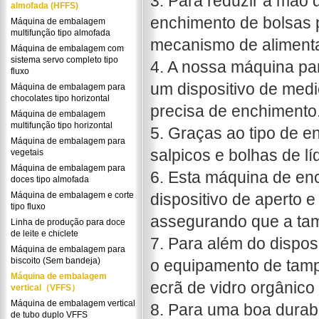
3. Para reduzir a mão
almofada (HFFS)
enchimento de bolsas 
Máquina de embalagem
multifunção tipo almofada
mecanismo de alimenta
Máquina de embalagem com
sistema servo completo tipo
4. A nossa máquina pa
fluxo
um dispositivo de med
Máquina de embalagem para
chocolates tipo horizontal
precisa de enchimento
Máquina de embalagem
multifunção tipo horizontal
5. Graças ao tipo de e
Máquina de embalagem para
salpicos e bolhas de lí
vegetais
Máquina de embalagem para
6. Esta máquina de en
doces tipo almofada
Máquina de embalagem e corte
dispositivo de aperto 
tipo fluxo
assegurando que a tam
Linha de produção para doce
de leite e chiclete
7. Para além do dispos
Máquina de embalagem para
biscoito (Sem bandeja)
o equipamento de tam
Máquina de embalagem
ecrã de vidro orgânic
vertical（VFFS）
Máquina de embalagem vertical
8. Para uma boa durab
de tubo duplo VFFS