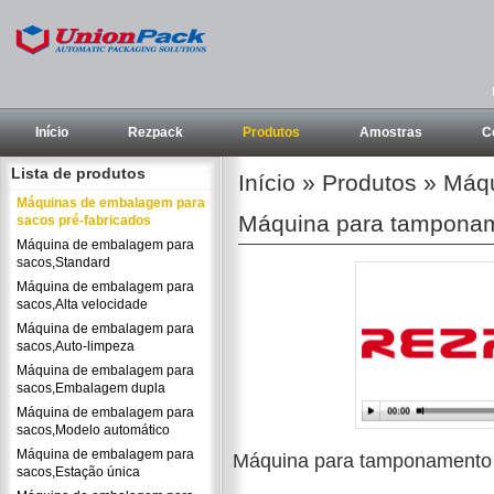
Início
Rezpack
Produtos
Amostras
C
Lista de produtos
Início
»
Produtos
»
Máqu
Máquinas de embalagem para
Máquina para tamponame
sacos pré-fabricados
Máquina de embalagem para
sacos,Standard
Máquina de embalagem para
sacos,Alta velocidade
Máquina de embalagem para
sacos,Auto-limpeza
Máquina de embalagem para
sacos,Embalagem dupla
Máquina de embalagem para
sacos,Modelo automático
Máquina de embalagem para
Máquina para tamponamento e
sacos,Estação única