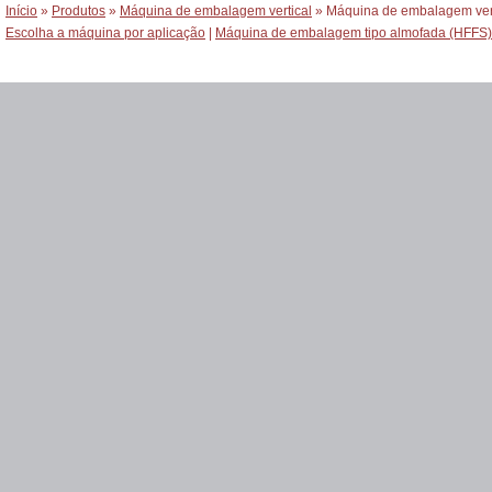
Início
»
Produtos
»
Máquina de embalagem vertical
» Máquina de embalagem verti
Escolha a máquina por aplicação
|
Máquina de embalagem tipo almofada (HFFS)