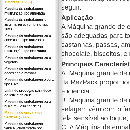
almofada (HFFS)
seguir.
Máquina de embalagem
multifunção tipo almofada
Aplicação
Máquina de embalagem com
sistema servo completo tipo
A Máquina grande de 
fluxo
são adequadas para tod
Máquina de embalagem para
chocolates tipo horizontal
castanhas, passas, ame
Máquina de embalagem
multifunção tipo horizontal
chocolate, biscoitos, e
Máquina de embalagem para
vegetais
Principais Caracterís
Máquina de embalagem para
A. Máquina grande de
doces tipo almofada
Máquina de embalagem e corte
da RezPack proporciona
tipo fluxo
eficiência.
Linha de produção para doce
de leite e chiclete
B. Máquina grande de 
Máquina de embalagem para
biscoito (Sem bandeja)
selagem vêm com o fa
Máquina de embalagem
tela sensível ao toque, 
vertical（VFFS）
Máquina de embalagem
C. A Máquina de embala
vertical, classificada por