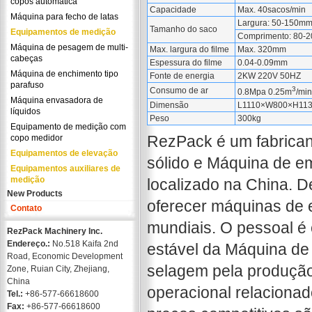
copos automática
Capacidade
Max. 40sacos/min
Máquina para fecho de latas
Largura: 50-150m
Tamanho do saco
Equipamentos de medição
Comprimento: 80-
Máquina de pesagem de multi-
Max. largura do filme
Max. 320mm
cabeças
Espessura do filme
0.04-0.09mm
Máquina de enchimento tipo
Fonte de energia
2KW 220V 50HZ
parafuso
3
Consumo de ar
0.8Mpa 0.25m
/min
Máquina envasadora de
Dimensão
L1110×W800×H11
líquidos
Peso
300kg
Equipamento de medição com
RezPack é um fabrican
copo medidor
Equipamentos de elevação
sólido e Máquina de e
Equipamentos auxiliares de
medição
localizado na China. 
New Products
oferecer máquinas de e
Contato
mundiais. O pessoal é
RezPack Machinery Inc.
Endereço.:
No.518 Kaifa 2nd
estável da Máquina de
Road, Economic Development
selagem pela produção
Zone, Ruian City, Zhejiang,
China
operacional relacionado
Tel.:
+86-577-66618600
Fax:
+86-577-66618600