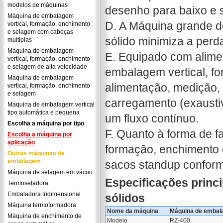
modelos de máquinas
desenho para baixo e s
Máquina de embalagem
D. A Máquina grande 
vertical, formação, enchimento
e selagem com cabeças
sólido minimiza a perd
múltiplas
Máquina de embalagem
E. Equipado com alime
vertical, formação, enchimento
e selagem de alta velocidade
embalagem vertical, f
Máquina de embalagem
alimentação, medição,
vertical, formação, enchimento
e selagem
carregamento (exausti
Máquina de embalagem vertical
tipo automática e pequena
um fluxo contínuo.
Escolha a máquina por tipo
F. Quanto à forma de f
Escolha a máquina por
aplicação
formação, enchimento 
Outras máquinas de
embalagem
sacos standup conform
Máquina de selagem em vácuo
Especificações princ
Termoseladora
Embaladora tridimensional
sólidos
Máquina termoformadora
Nome da máquina
Máquina de embala
Máquina de enchimento de
Modelo
RZ-400