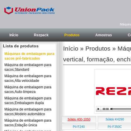
Máquina
Início
Rezpack
Produtos
Amostras
C
Lista de produtos
Início
»
Produtos
»
Máqu
Máquinas de embalagem para
vertical, formação, enc
sacos pré-fabricados
Máquina de embalagem para
sacos,Standard
Máquina de embalagem para
sacos,Alta velocidade
Máquina de embalagem para
sacos,Auto-limpeza
Máquina de embalagem para
sacos,Embalagem dupla
Máquina de embalagem para
sacos,Modelo automático
Sólido 400-1050
Sólido K4290
Máquina de embalagem para
sacos,Estação única
Pó F240
Pó F350C