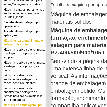
Máquina de embalagem para
Escolha a máquina por aplic
sacos,Contagem automática
Máquina para tamponamento e
Máquina de embalagem 
enchimento de bolsas para
líquidos (spout)
materiais sólidos
Escolha de embalagem por
tipo de saco
Máquina de embalagem
Escolha de embalagem por
aplicação
formação, enchiment
Máquinas para enchimento e
selagem para materiai
selagem de copos
Máquina rotativa de enchimento
RZ-400/500/900/1050
e selagem de copos, copos
simples
Bem-vindo à página d
Máquina rotativa de enchimento
e selagem de copos, copos
uma extensa linha de
duplos
vertical. As informaçõe
máquina horizontal de
enchimento e selagem de
grande de embalagem 
copos, copos de plástico
máquina horizontal de
embalagem sólido. Os 
enchimento e selagem de
formas para copos de plástico,
formação, enchimento 
Termoformadora
compartilha aplicativos
Máquina de embalagem tipo