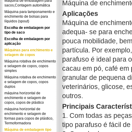
Máquina de embalagem para
Máquina de enchimento
sacos,Contagem automática
Máquina para tamponamento e
Aplicações
enchimento de bolsas para
Máquina de enchimento
líquidos (spout)
Escolha de embalagem por
adequa- se para encher
tipo de saco
Escolha de embalagem por
pouca mobilidade, be
aplicação
partícula. Por exemplo
Máquinas para enchimento e
selagem de copos
parafuso é ideal para o
Máquina rotativa de enchimento
e selagem de copos, copos
cacau em pó, café em 
simples
granular de pequena 
Máquina rotativa de enchimento
e selagem de copos, copos
veterinários, glicose, e
duplos
máquina horizontal de
outros.
enchimento e selagem de
copos, copos de plástico
Principais Caracterís
máquina horizontal de
enchimento e selagem de
1. Com todas as peças 
formas para copos de plástico,
tipo parafuso é fácil de
Termoformadora
Máquina de embalagem tipo