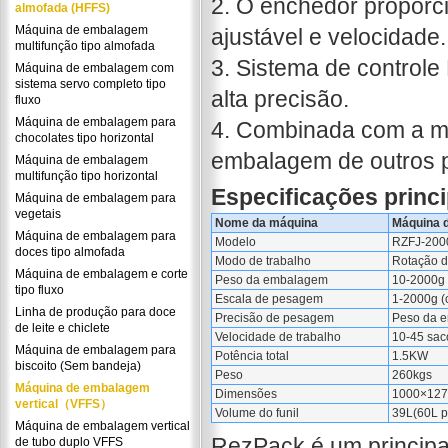
2. O enchedor proporc
almofada (HFFS)
Máquina de embalagem
ajustável e velocidade.
multifunção tipo almofada
3. Sistema de controle
Máquina de embalagem com
sistema servo completo tipo
alta precisão.
fluxo
Máquina de embalagem para
4. Combinada com a m
chocolates tipo horizontal
embalagem de outros p
Máquina de embalagem
multifunção tipo horizontal
Especificações princi
Máquina de embalagem para
vegetais
Nome da máquina
Máquina d
Máquina de embalagem para
Modelo
RZFJ-200
doces tipo almofada
Modo de trabalho
Rotação d
Máquina de embalagem e corte
Peso da embalagem
10-2000g 
tipo fluxo
Escala de pesagem
1-2000g (
Linha de produção para doce
Precisão de pesagem
Peso da e
de leite e chiclete
Velocidade de trabalho
10-45 sac
Máquina de embalagem para
Potência total
1.5KW
biscoito (Sem bandeja)
Peso
260kgs
Máquina de embalagem
Dimensões
1000×12
vertical（VFFS）
Volume do funil
39L(60L p
Máquina de embalagem vertical
RezPack é um principa
de tubo duplo VFFS