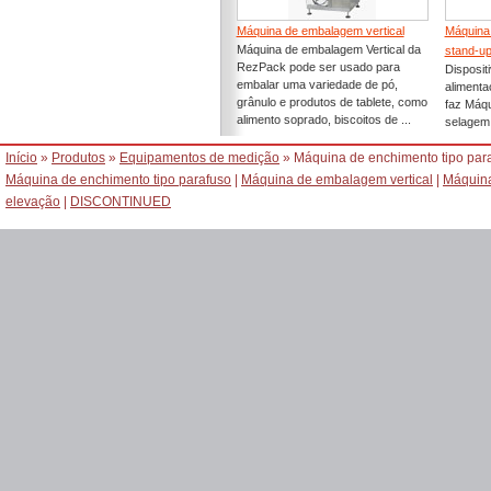
Máquina de embalagem vertical
Máquina
Máquina de embalagem Vertical da
stand-u
RezPack pode ser usado para
Disposit
embalar uma variedade de pó,
alimenta
grânulo e produtos de tablete, como
faz Máqu
alimento soprado, biscoitos de ...
selagem 
Início
»
Produtos
»
Equipamentos de medição
» Máquina de enchimento tipo par
Máquina de enchimento tipo parafuso
|
Máquina de embalagem vertical
|
Máquina
elevação
|
DISCONTINUED