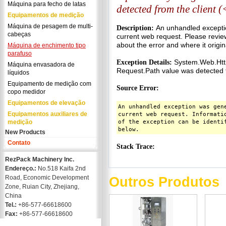
Máquina para fecho de latas
Equipamentos de medição
Máquina de pesagem de multi-
cabeças
Máquina de enchimento tipo
parafuso
Máquina envasadora de
líquidos
Equipamento de medição com
copo medidor
Equipamentos de elevação
Equipamentos auxiliares de
medição
New Products
Contato
RezPack Machinery Inc.
Endereço.:
No.518 Kaifa 2nd
Road, Economic Development
Outros Produtos
Zone, Ruian City, Zhejiang,
China
Tel.:
+86-577-66618600
Fax:
+86-577-66618600