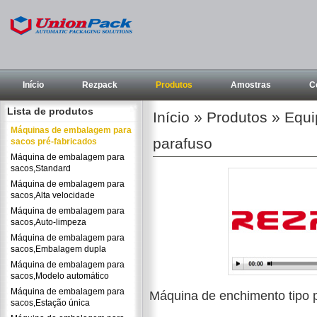
Início
Rezpack
Produtos
Amostras
C
Lista de produtos
Início
»
Produtos
»
Equi
Máquinas de embalagem para
parafuso
sacos pré-fabricados
Máquina de embalagem para
sacos,Standard
Máquina de embalagem para
sacos,Alta velocidade
Máquina de embalagem para
sacos,Auto-limpeza
Máquina de embalagem para
sacos,Embalagem dupla
Máquina de embalagem para
sacos,Modelo automático
Máquina de embalagem para
Máquina de enchimento tipo 
sacos,Estação única