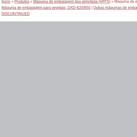
Início
»
Produtos
»
Máquina de embalagem tipo almofada (HFFS)
» Máquina de e
Máquina de embalagem para vegetais, DXD-620/850
|
Outras máquinas de emb
DISCONTINUED