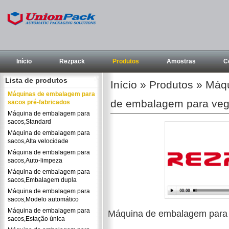
Início
Rezpack
Produtos
Amostras
C
Lista de produtos
Início
»
Produtos
»
Máqu
Máquinas de embalagem para
de embalagem para veg
sacos pré-fabricados
Máquina de embalagem para
sacos,Standard
Máquina de embalagem para
sacos,Alta velocidade
Máquina de embalagem para
sacos,Auto-limpeza
Máquina de embalagem para
sacos,Embalagem dupla
Máquina de embalagem para
sacos,Modelo automático
Máquina de embalagem para
Máquina de embalagem para 
sacos,Estação única