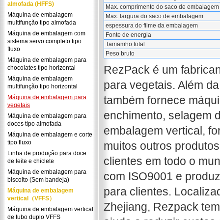
almofada (HFFS)
Max. comprimento do saco de embalagem
Máquina de embalagem
Max. largura do saco de embalagem
multifunção tipo almofada
espessura do filme da embalagem
Máquina de embalagem com
Fonte de energia
sistema servo completo tipo
Tamamho total
fluxo
Peso bruto
Máquina de embalagem para
RezPack é um fabrica
chocolates tipo horizontal
Máquina de embalagem
para vegetais. Além d
multifunção tipo horizontal
Máquina de embalagem para
também fornece máquin
vegetais
enchimento, selagem de
Máquina de embalagem para
doces tipo almofada
embalagem vertical, f
Máquina de embalagem e corte
tipo fluxo
muitos outros produto
Linha de produção para doce
clientes em todo o mu
de leite e chiclete
Máquina de embalagem para
com ISO9001 e produz 
biscoito (Sem bandeja)
para clientes. Localiz
Máquina de embalagem
vertical（VFFS）
Zhejiang, Rezpack tem 
Máquina de embalagem vertical
de tubo duplo VFFS