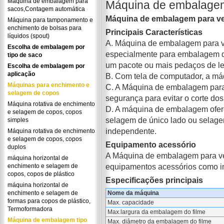
Máquina de embalagem para
Máquina de embalagem
sacos,Contagem automática
Máquina de embalagem para ve
Máquina para tamponamento e
enchimento de bolsas para
Principais Características
líquidos (spout)
A. Máquina de embalagem para v
Escolha de embalagem por
especialmente para embalagem de 
tipo de saco
um pacote ou mais pedaços de le
Escolha de embalagem por
aplicação
B. Com tela de computador, a má
Máquinas para enchimento e
C. A Máquina de embalagem para 
selagem de copos
segurança para evitar o corte dos
Máquina rotativa de enchimento
D. A máquina de embalagem ofere
e selagem de copos, copos
selagem de único lado ou selag
simples
independente.
Máquina rotativa de enchimento
e selagem de copos, copos
Equipamento acessório
duplos
A Máquina de embalagem para ve
máquina horizontal de
equipamentos acessórios como im
enchimento e selagem de
copos, copos de plástico
Especificações principais
máquina horizontal de
enchimento e selagem de
Nome da máquina
formas para copos de plástico,
Max. capacidade
Termoformadora
Max.largura da embalagem do filme
Máquina de embalagem tipo
Max. diâmetro da embalagem do filme