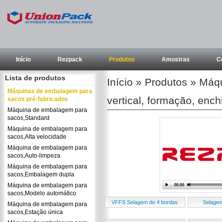
Início
Rezpack
Produtos
Amostras
C
Lista de produtos
Início
»
Produtos
»
Máqu
Máquinas de embalagem para
vertical, formação, enc
sacos pré-fabricados
Máquina de embalagem para
sacos,Standard
Máquina de embalagem para
sacos,Alta velocidade
Máquina de embalagem para
sacos,Auto-limpeza
Máquina de embalagem para
sacos,Embalagem dupla
Máquina de embalagem para
sacos,Modelo automático
VFFS Selagem de 4 bordas
Selagem
Máquina de embalagem para
sacos,Estação única