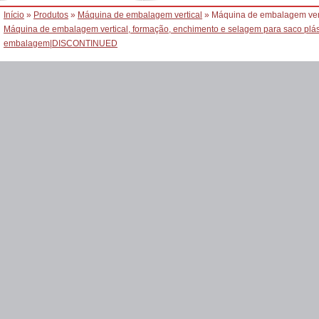
Início
»
Produtos
»
Máquina de embalagem vertical
» Máquina de embalagem verti
Máquina de embalagem vertical, formação, enchimento e selagem para saco plá
embalagem
|
DISCONTINUED