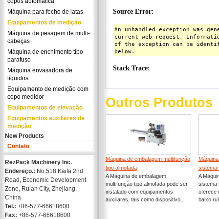
copos automática
Máquina para fecho de latas
Equipamentos de medição
Máquina de pesagem de multi-
cabeças
Máquina de enchimento tipo
parafuso
Máquina envasadora de
líquidos
Equipamento de medição com
copo medidor
Outros Produtos
Equipamentos de elevação
Equipamentos auxiliares de
medição
New Products
Contato
Máquina de embalagem multifunção
Máquina
RezPack Machinery Inc.
tipo almofada
sistema 
Endereço.:
No.518 Kaifa 2nd
A Máquina de embalagem
A Máqui
Road, Economic Development
multifunção tipo almofada pode ser
sistema 
Zone, Ruian City, Zhejiang,
instalado com equipamentos
oferece c
China
auxiliares, tais como dispositivo...
baixo ru
Tel.:
+86-577-66618600
Fax:
+86-577-66618600