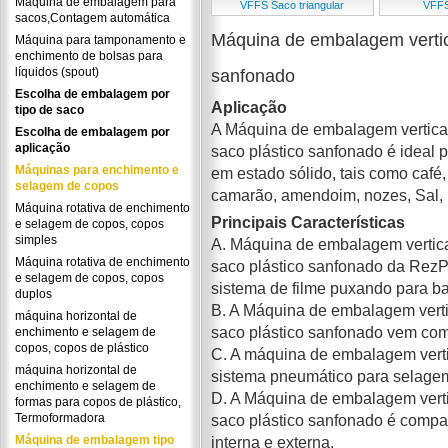
Máquina de embalagem para
VFFS Saco triangular
VFFS
sacos,Contagem automática
Máquina de embalagem vertic
Máquina para tamponamento e
enchimento de bolsas para
líquidos (spout)
sanfonado
Escolha de embalagem por
Aplicação
tipo de saco
A Máquina de embalagem vertical
Escolha de embalagem por
aplicação
saco plástico sanfonado é ideal 
Máquinas para enchimento e
em estado sólido, tais como café, 
selagem de copos
camarão, amendoim, nozes, Sal, p
Máquina rotativa de enchimento
Principais Características
e selagem de copos, copos
simples
A. Máquina de embalagem vertica
Máquina rotativa de enchimento
saco plástico sanfonado da RezP
e selagem de copos, copos
sistema de filme puxando para ba
duplos
B. A Máquina de embalagem verti
máquina horizontal de
saco plástico sanfonado vem com 
enchimento e selagem de
copos, copos de plástico
C. A máquina de embalagem vert
máquina horizontal de
sistema pneumático para selagem 
enchimento e selagem de
D. A Máquina de embalagem verti
formas para copos de plástico,
Termoformadora
saco plástico sanfonado é compat
Máquina de embalagem tipo
interna e externa.