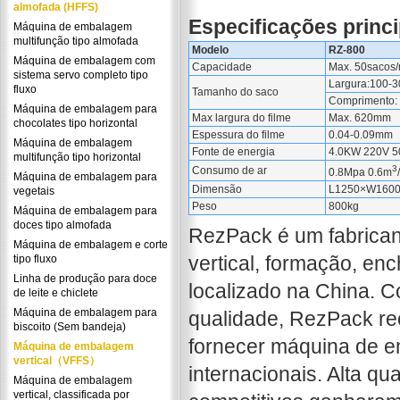
almofada (HFFS)
Especificações princi
Máquina de embalagem
multifunção tipo almofada
Modelo
RZ-800
Máquina de embalagem com
Capacidade
Max. 50sacos/
sistema servo completo tipo
Largura:100-
fluxo
Tamanho do saco
Comprimento:
Máquina de embalagem para
Max largura do filme
Max. 620mm
chocolates tipo horizontal
Espessura do filme
0.04-0.09mm
Máquina de embalagem
Fonte de energia
4.0KW 220V 
multifunção tipo horizontal
3
Consumo de ar
0.8Mpa 0.6m
Máquina de embalagem para
Dimensão
L1250×W160
vegetais
Peso
800kg
Máquina de embalagem para
doces tipo almofada
RezPack é um fabrica
Máquina de embalagem e corte
vertical, formação, en
tipo fluxo
Linha de produção para doce
localizado na China. 
de leite e chiclete
Máquina de embalagem para
qualidade, RezPack re
biscoito (Sem bandeja)
fornecer máquina de e
Máquina de embalagem
vertical（VFFS）
internacionais. Alta qu
Máquina de embalagem
vertical, classificada por