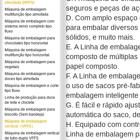
almofada (HFFS)
seguros e peças de aço
Máquina de embalagem
multifunção tipo almofada
D. Com amplo espaço d
Máquina de embalagem com
para embalar diversos m
sistema servo completo tipo
fluxo
sólidos, e muito mais.
Máquina de embalagem para
chocolates tipo horizontal
E. A Linha de embalag
Máquina de embalagem
composto de múltiplas
multifunção tipo horizontal
Máquina de embalagem para
papel composto.
vegetais
Máquina de embalagem para
F. A Linha de embalage
doces tipo almofada
o uso de sacos pré-fa
Máquina de embalagem e corte
tipo fluxo
embalagem inteligente 
Linha de produção para doce
de leite e chiclete
G. É fácil e rápido aju
Máquina de embalagem para
automática do saco, d
biscoito (Sem bandeja)
Máquina de embalagem
H. Equipado com cont
vertical（VFFS）
Linha de embalagem par
Máquina de embalagem vertical
de tubo duplo VFFS