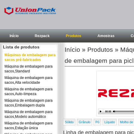
Início
Rezpack
Produtos
Amostras
C
Lista de produtos
Início
»
Produtos
»
Máqu
Máquinas de embalagem para
de embalagem para pic
sacos pré-fabricados
Máquina de embalagem para
sacos,Standard
Máquina de embalagem para
sacos,Alta velocidade
Máquina de embalagem para
sacos,Auto-limpeza
Máquina de embalagem para
sacos,Embalagem dupla
Máquina de embalagem para
sacos,Modelo automático
Sólido
Grânulo
Pó
Líquido
Molho de
Máquina de embalagem para
sacos,Estação única
Linha de embalagem para pic