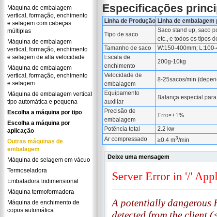
Especificações princi
Máquina de embalagem
vertical, formação, enchimento
Linha de Produção
Linha de embalagem p
e selagem com cabeças
Saco stand up, saco po
múltiplas
Tipo de saco
etc., e todos os tipos
Máquina de embalagem
Tamanho de saco
W:150-400mm; L:100
vertical, formação, enchimento
e selagem de alta velocidade
Escala de
200g-10kg
enchimento
Máquina de embalagem
Velocidade de
vertical, formação, enchimento
8-25sacos/min (depen
e selagem
embalagem
Equipamento
Máquina de embalagem vertical
Balança especial para 
tipo automática e pequena
auxiliar
Precisão de
Escolha a máquina por tipo
Erro≤±1%
embalagem
Escolha a máquina por
Potência total
2.2 kw
aplicação
3
Ar compressado
≥0.4 m
/min
Outras máquinas de
embalagem
Deixe uma mensagem
Máquina de selagem em vácuo
Termoseladora
Embaladora tridimensional
Máquina termoformadora
Máquina de enchimento de
copos automática