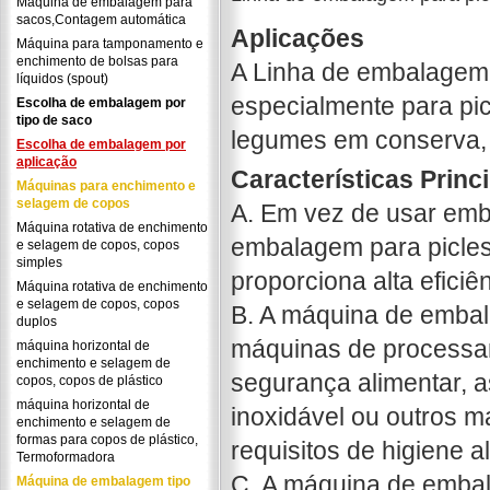
Máquina de embalagem para
sacos,Contagem automática
Aplicações
Máquina para tamponamento e
enchimento de bolsas para
A Linha de embalagem 
líquidos (spout)
especialmente para pic
Escolha de embalagem por
tipo de saco
legumes em conserva, 
Escolha de embalagem por
aplicação
Características Princ
Máquinas para enchimento e
selagem de copos
A. Em vez de usar emb
Máquina rotativa de enchimento
embalagem para picles
e selagem de copos, copos
simples
proporciona alta eficiê
Máquina rotativa de enchimento
e selagem de copos, copos
B. A máquina de embal
duplos
máquinas de processame
máquina horizontal de
enchimento e selagem de
segurança alimentar, a
copos, copos de plástico
máquina horizontal de
inoxidável ou outros 
enchimento e selagem de
formas para copos de plástico,
requisitos de higiene a
Termoformadora
C. A máquina de emba
Máquina de embalagem tipo