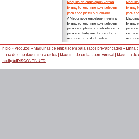
Máquina de embalagem vertical,
Máquina 
formação, enchimento e selagem
formaçã
para saco plástico quadrado
para sac
A Máquina de embalagem vertical,
Máquina 
formação, enchimento e selagem
formaçã
para saco plástico quadrado serve
para sac
para a embalagem do grânulo, pó,
ser usa
materiais em estado sólido...
materiais
Início
»
Produtos
»
Máquinas de embalagem para sacos pré-fabricados
» Linha d
Linha de embalagem para picles
|
Máquina de embalagem vertical
|
Máquina de 
medição
|
DISCONTINUED