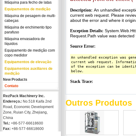
Máquina para fecho de latas
Equipamentos de medição
Máquina de pesagem de multi-
cabeças
Máquina de enchimento tipo
parafuso
Máquina envasadora de
líquidos
Equipamento de medição com
copo medidor
Equipamentos de elevação
Equipamentos auxiliares de
medição
New Products
Contato
RezPack Machinery Inc.
Outros Produtos
Endereço.:
No.518 Kaifa 2nd
Road, Economic Development
Zone, Ruian City, Zhejiang,
China
Tel.:
+86-577-66618600
Fax:
+86-577-66618600