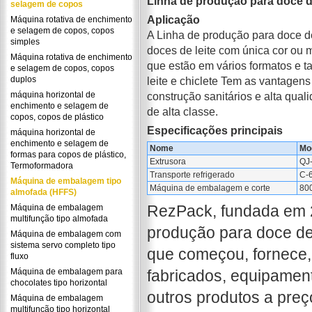
Linha de produção para doce de
selagem de copos
Aplicação
Máquina rotativa de enchimento
e selagem de copos, copos
A Linha de produção para doce de 
simples
doces de leite com única cor ou 
Máquina rotativa de enchimento
que estão em vários formatos e 
e selagem de copos, copos
duplos
leite e chiclete Tem as vantagens 
máquina horizontal de
construção sanitários e alta qual
enchimento e selagem de
de alta classe.
copos, copos de plástico
Especificações principais
máquina horizontal de
enchimento e selagem de
Nome
Mo
formas para copos de plástico,
Extrusora
QJ
Termoformadora
Transporte refrigerado
C-
Máquina de embalagem tipo
Máquina de embalagem e corte
80
almofada (HFFS)
RezPack, fundada em 2
Máquina de embalagem
multifunção tipo almofada
produção para doce de
Máquina de embalagem com
sistema servo completo tipo
que começou, fornece
fluxo
Máquina de embalagem para
fabricados, equipamen
chocolates tipo horizontal
outros produtos a preço
Máquina de embalagem
multifunção tipo horizontal