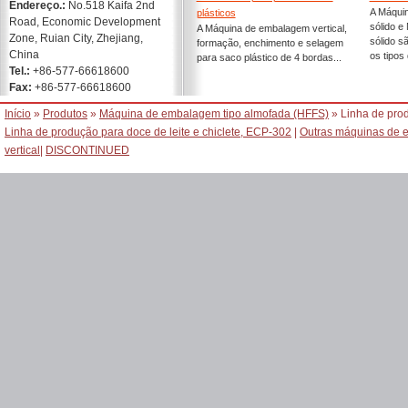
Endereço.:
No.518 Kaifa 2nd
A Máqui
plásticos
Road, Economic Development
sólido 
A Máquina de embalagem vertical,
Zone, Ruian City, Zhejiang,
sólido s
formação, enchimento e selagem
China
os tipos 
para saco plástico de 4 bordas...
Tel.:
+86-577-66618600
Fax:
+86-577-66618600
Início
»
Produtos
»
Máquina de embalagem tipo almofada (HFFS)
» Linha de prod
Linha de produção para doce de leite e chiclete, ECP-302
|
Outras máquinas de
vertical
|
DISCONTINUED