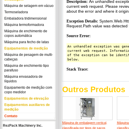
Máquina de selagem em vácuo
Termoseladora
Embaladora tridimensional
Máquina termoformadora
Máquina de enchimento de
copos automática
Máquina para fecho de latas
Equipamentos de medição
Máquina de pesagem de multi-
cabeças
Máquina de enchimento tipo
parafuso
Máquina envasadora de
líquidos
Outros Produtos
Equipamento de medição com
copo medidor
Equipamentos de elevação
Equipamentos auxiliares de
medição
Contato
Máquina de embalagem vertical,
Máquina 
RezPack Machinery Inc.
classificada por tipos de sacos
classifi