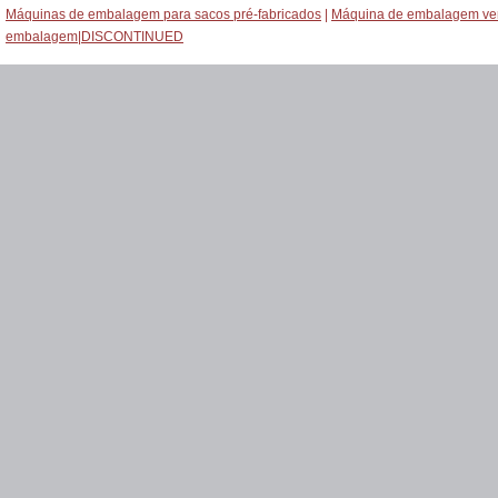
Máquinas de embalagem para sacos pré-fabricados
|
Máquina de embalagem ver
embalagem
|
DISCONTINUED