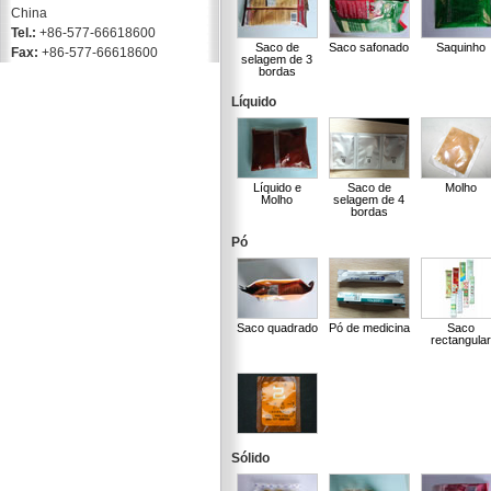
China
Tel.:
+86-577-66618600
Saco de
Saco safonado
Saquinho
Fax:
+86-577-66618600
selagem de 3
bordas
Líquido
Líquido e
Saco de
Molho
Molho
selagem de 4
bordas
Pó
Saco quadrado
Pó de medicina
Saco
rectangula
Sólido