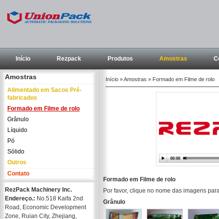
Início
Rezpack
Produtos
Amostras
C
Amostras
Início
» Amostras » Formado em Filme de rolo
Alimentado em Sacos Pré-
fabricados
Formado em Filme de rolo
Grânulo
Líquido
Pó
Sólido
Outros
Contato
Formado em Filme de rolo
RezPack Machinery Inc.
Por favor, clique no nome das imagens pa
Endereço.:
No.518 Kaifa 2nd
Grânulo
Road, Economic Development
Zone, Ruian City, Zhejiang,