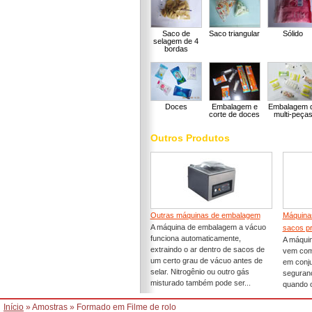
Saco de
Saco triangular
Sólido
selagem de 4
bordas
Doces
Embalagem e
Embalagem 
corte de doces
multi-peça
Outros Produtos
Outras máquinas de embalagem
Máquina
A máquina de embalagem a vácuo
sacos pr
funciona automaticamente,
A máqui
extraindo o ar dentro de sacos de
vem com
um certo grau de vácuo antes de
em conju
selar. Nitrogênio ou outro gás
seguranç
misturado também pode ser...
quando o
Início
» Amostras » Formado em Filme de rolo