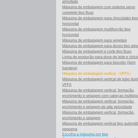
almofada
de transportes. Desta forma, podemos ter ce
Máquina de embalagem com sistema servo
Máquina de embalagem tridimensional, etc. al
completo tipo fluxo
Além disso, em RezPack nós temos uma gran
Máquina de embalagem para chocolates tipo
anual de 240 conjuntos. Na verdade, o process
horizontal
25 conjuntos de máquinas de embalagem em g
Máquina de embalagem multifunção tipo
depuração e 5 dias para processo em execuç
horizontal
curto ciclo de produção de cerca de 40 dias.
Máquina de embalagem para vegetais
Se tiver dúvidas ou precisar de mais informaç
Máquina de embalagem para doces tipo alm
funcionários da RezPack estão felizes em ajud
Máquina de embalagem e corte tipo fluxo
Linha de produção para doce de leite e chicl
Máquina de embalagem para biscoito (Sem
bandeja)
Máquina de embalagem vertical（VFFS）
Máquina de embalagem vertical de tubo dup
VFFS
Máquina de embalagem vertical, formação,
enchimento e selagem com cabeças múltipla
Máquina de embalagem vertical, formação,
enchimento e selagem de alta velocidade
Máquina de embalagem vertical, formação,
enchimento e selagem
Máquina de embalagem vertical tipo automát
pequena
Escolha a máquina por tipo