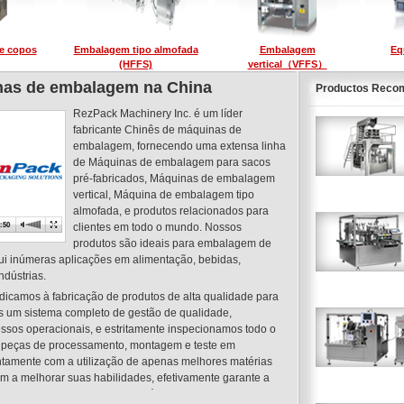
e copos
Embalagem tipo almofada
Embalagem
Eq
(HFFS)
vertical（VFFS）
nas de embalagem na China
Productos Reco
RezPack Machinery Inc. é um líder
fabricante Chinês de máquinas de
embalagem, fornecendo uma extensa linha
de Máquinas de embalagem para sacos
pré-fabricados, Máquinas de embalagem
vertical, Máquina de embalagem tipo
almofada, e produtos relacionados para
clientes em todo o mundo. Nossos
produtos são ideais para embalagem de
sui inúmeras aplicações em alimentação, bebidas,
ndústrias.
camos à fabricação de produtos de alta qualidade para
s um sistema completo de gestão de qualidade,
ssos operacionais, e estritamente inspecionamos todo o
de peças de processamento, montagem e teste em
untamente com a utilização de apenas melhores matérias
m a melhorar suas habilidades, efetivamente garante a
e embalagem do comprimido, Máquina de embalagem