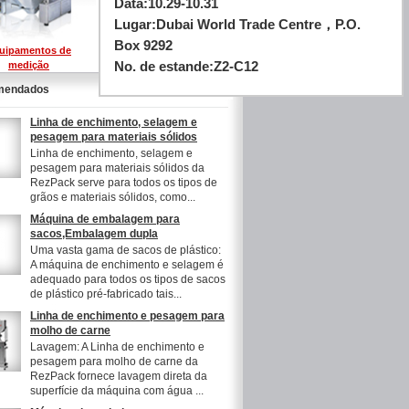
Data:
10.29-10.31
Lugar:
Dubai World Trade Centre，P.O.
Box 9292
uipamentos de
Equipamentos de
No. de estande:
Z2-C12
medição
elevação
mendados
Linha de enchimento, selagem e
pesagem para materiais sólidos
Linha de enchimento, selagem e
pesagem para materiais sólidos da
RezPack serve para todos os tipos de
grãos e materiais sólidos, como...
Máquina de embalagem para
sacos,Embalagem dupla
Uma vasta gama de sacos de plástico:
A máquina de enchimento e selagem é
adequado para todos os tipos de sacos
de plástico pré-fabricado tais...
Linha de enchimento e pesagem para
molho de carne
Lavagem: A Linha de enchimento e
pesagem para molho de carne da
RezPack fornece lavagem direta da
superfície da máquina com água ...