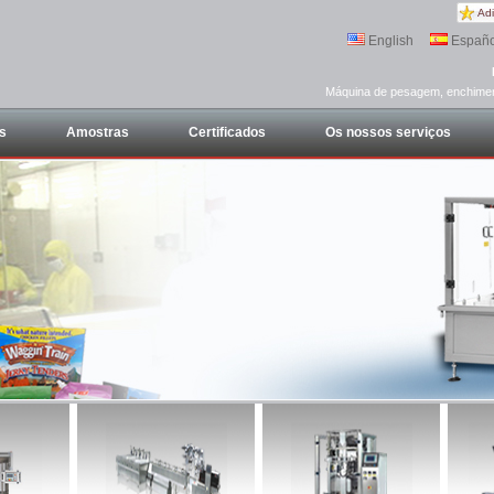
Adi
English
Españo
Máquina de pesagem, enchimen
s
Amostras
Certificados
Os nossos serviços