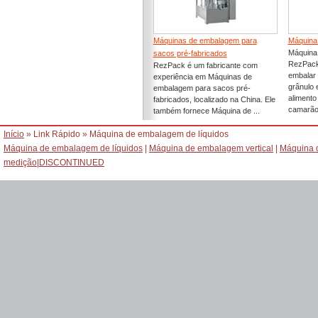
Máquinas de embalagem para
Máquina 
Máquina 
sacos pré-fabricados
RezPack
RezPack é um fabricante com
embalar 
experiência em Máquinas de
grânulo 
embalagem para sacos pré-
alimento
fabricados, localizado na China. Ele
camarão,
também fornece Máquina de ...
Início
» Link Rápido » Máquina de embalagem de líquidos
Máquina de embalagem de líquidos
|
Máquina de embalagem vertical
|
Máquina 
medição
|
DISCONTINUED