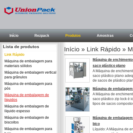
Início
Rezpack
Produtos
Amostras
C
Lista de produtos
Início
» Link Rápido » M
Link Rápido
Máquina de enchimento
Máquina de embalagem para
saco plástico plano
materiais sólidos
A Máquina de enchiment
Máquina de embalagem vertical
saco plástico plano adeq
para grânulos
de sacos de plástico plan
Máquina de embalagem para
pós
Máquina de embalagem 
A Máquina de enchiment
Máquina de embalagem de
saco plástico zip lock é 
líquidos
tipos de sacos compostos
Máquina de embalagem de
líquido espesso
Máquina de embalagem de
Máquina de embalagem
biscoitos
bico
Máquina de embalagem para
Líquido: A Máquina de e