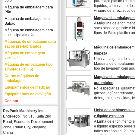
bolo
para saco plástico com b
líquidos, como vinho de 
Máquina de embalagem para
vinagre de arroz, suco de 
Pão
Máquina de embalagem 
Máquina de embalagem de
A Máquina de enchiment
Sabão
saco plástico grande é i
Máquina de embalagem para
tipos de Saco plástico pr
doces tipo almofada
Máquinas de embalagem para
sacos pré-fabricados
Máquina de embalagem 
Máquina de embalagem
limpeza
vertical
Uma vasta gama de sacos
Máquina de embalagem p
Máquina de embalagem tipo
tipo de lavagem com águ
almofada (HFFS)
Outras máquinas de
Máquina de embalagem 
embalagem
automático
Equipamentos de medição
Pó: especiarias, glutama
glicose, açúcar refinado,
Equipamentos de elevação
detergente, pesticidas, fer
Contato
Linha de enchimento e 
RezPack Machinery Inc.
e líquido espesso
Endereço.:
No.518 Kaifa 2nd
A Linha de enchimento e
Road, Economic Development
e líquido espesso pode s
Zone, Ruian City, Zhejiang,
todos os tipos de líquido
China