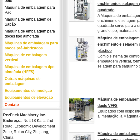
bolo
enchimento e selagem p
Máquina de embalagem para
quadrado
Pão
A Máquina de embalagem 
Máquina de embalagem de
enchimento e selagem pa
Sabão
quadrado serve para a 
grânulo, pó, materiais em
Máquina de embalagem para
doces tipo almofada
Máquina de embalagem v
Máquinas de embalagem para
enchimento e selagem 
sacos pré-fabricados
plástico
Máquina de embalagem
Com o sistema de contr
vertical
embalagem vertical, for
selagem para saquinho pl
Máquina de embalagem tipo
almofada (HFFS)
Outras máquinas de
embalagem
Equipamentos de medição
Equipamentos de elevação
Máquina de embalagem v
Contato
duplo VFFS
Equipados com dispositi
RezPack Machinery Inc.
alimentação, a Máquina 
Endereço.:
No.518 Kaifa 2nd
Road, Economic Development
Zone, Ruian City, Zhejiang,
Máquina de embalagem v
China