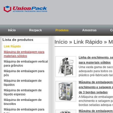
Início
Rezpack
Produtos
Amostras
C
Lista de produtos
Início
» Link Rápido » M
Link Rápido
Máquina de embalagem para
materiais sólidos
Linha de enchimento, 
Máquina de embalagem vertical
para materiais sólidos
para grânulos
Uma vasta gama de sacos
Máquina de embalagem para
adequado para todos os 
pós
plástico pré-fabricado tai
Máquina de embalagem de
Máquina de embalagem v
líquidos
enchimento e selagem p
Máquina de embalagem de
de 3 bordas seladas
líquido espesso
A Máquina de embalagem 
Máquina de embalagem de
enchimento e selagem pa
biscoitos
bordas seladas adequa-s
Máquina de embalagem para
Máquina de embalagem v