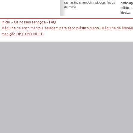
camarão, amendoim, pipoca, flocos
embalag
de milho...
sólido, 
ideal...
Início
»
Os nossos serviços
» FAQ
Máquina de enchimento e selagem para saco plástico plano
|
Máquina de embala
medição
|
DISCONTINUED