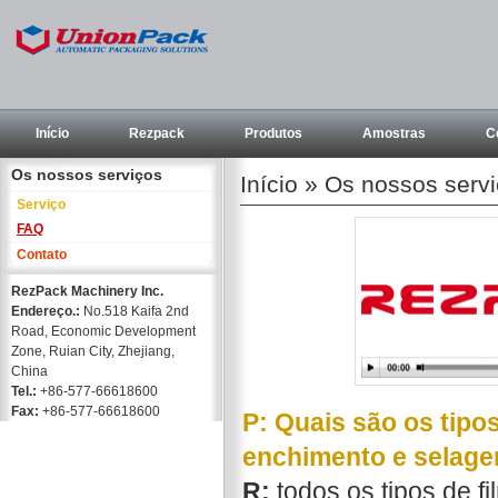
Início
Rezpack
Produtos
Amostras
C
Os nossos serviços
Início
»
Os nossos serv
Serviço
FAQ
Contato
RezPack Machinery Inc.
Endereço.:
No.518 Kaifa 2nd
Road, Economic Development
Zone, Ruian City, Zhejiang,
China
Tel.:
+86-577-66618600
Fax:
+86-577-66618600
P: Quais são os tip
enchimento e selage
R:
todos os tipos de 